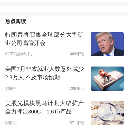
素、
橡胶
、制冷剂等。
热点阅读
华泰证券
：波段操作应对宏观事件密集
特朗普将召集全球部分大型矿
期
业公司高管开会
中美元首北京会晤或将进行，市场当前
CCTV国际时讯
1409评论
交投活跃，但来自事件驱动、海外催化
美国7月非农就业人数意外减少
与业绩验证三个维度的信号均指向短期
2.3万人 不及市场预期
上行空间收窄。其一，复盘看，会晤
财联社
1200评论
后，A股胜率不高，风格略偏防御，中
美股光模块黑马计划大幅扩产
游材料占优。其二，对于科技板块，美
全力押注800G、1.6Tb产品
股AI巨头财报密集落地，本周需观测美
财联社
1571评论