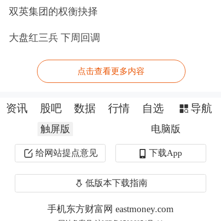
铝
等
工业金属
以及中美会晤期间高胜
双英集团的权衡抉择
率，供需有缺口且盈利预期改善的部分
大盘红三兵 下周回调
化工品，如尿素、硫磺等。
招商证券
：A股进入业绩验证阶段
点击查看更多内容
近期海外算力、国产算力、锂电三个主
资讯
股吧
数据
行情
自选
导航
题的产业景气度较高，投资上，短期弹
触屏版
电脑版
性最强的是国产算力，中期确定性较强
给网站提点意见
下载App
的是海外算力基础设施，锂电处于景气
修复阶段。同时，一季报的披露进一步
低版本下载指南
验证了整体A股业绩进入上行趋势，同
手机东方财富网 eastmoney.com