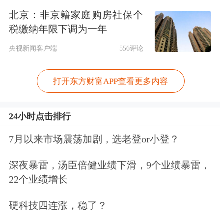
股衍生品表现及国内大厂财报。其三，
北京：非京籍家庭购房社保个
税缴纳年限下调为一年
一季报高景气方向定价已相对充分。
央视新闻客户端
556评论
建议以波段思维应对密集事件窗口，适
度降低仓位，在结构上做好轮动。第
打开东方财富APP查看更多内容
一，AI链仍是中期逻辑清晰的主线，维
24小时点击排行
持超配，但在内部适度轮动，由前期浮
7月以来市场震荡加剧，选老登or小登？
盈较厚的
半导体
等AI硬件向泛AI链中近
期性价比提升的锂电/储能等适度切
深夜暴雷，汤臣倍健业绩下滑，9个业绩暴雷，
22个业绩增长
换。第二，AI链外的交易性仓位建议增
配景气趋势仍在、但超额收益落后的
铜
硬科技四连涨，稳了？