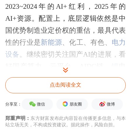
2023~2024年的AI+红利，2025年的
AI+资源。配置上，底层逻辑依然是中
国优势制造业定价权的重估，最具代表
性的行业是
新能源
、化工、有色、
电力
设备
。继续密切关注国产AI的进展，看
好国产算力、云平台。AIDC链、
锂
电
链这类周期成长品景气度仍然持续，但
点击阅读全文
预期差相对而言也更小。对于传统周期
品，建议聚焦在真实发生产能出清或者
微信
朋友圈
微博
分享至：
供给有绝对约束的品种上，比如
磷化
郑重声明：
东方财富发布此内容旨在传播更多信息，与本
站立场无关，不构成投资建议。据此操作，风险自担。
工
、MDI、
氨纶
、染料、
草甘膦
、尿