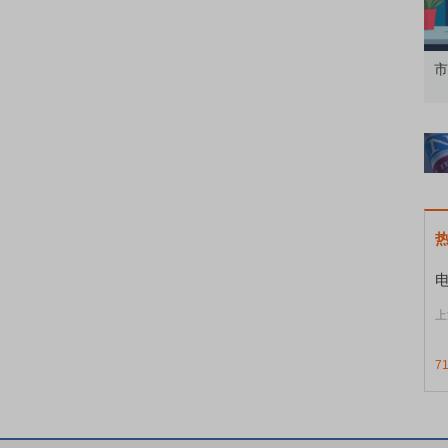
知到特色品种
了解北交所知识 做理性投资者
市
上
7