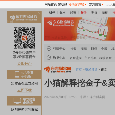
网站首页
加收藏
移动客户端
东方财富
天天
财经
焦点
股票
新股
期指
期权
关
闭
行情中心
指数
期指
期权
个股
板
数据中心
资金流向
主力排名
板块资金
首页
>
财经频道
>
正文
小猫解释挖金子&
2026年05月09日 22:58
来源： 东方财富网
煤炭板块