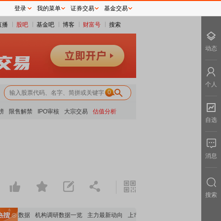
登录
我的菜单
证券交易
基金交易
直播
股吧
基金吧
博客
财富号
搜索
动态
个人
0
榜
限售解禁
IPO审核
大宗交易
估值分析
自选
消息
搜索
构持股数据
机构调研数据一览
主力最新动向
上市公司限售股解禁一览
昨日涨停