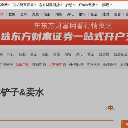
基金网
东方财富证券
东方财富期货
妙想
Choice数据
股吧
行情
数据
全球
美股
港股
期货
外汇
银行
基金
理财
债券
块
排行
新股
基金
港股
美股
期货
外汇
黄金
自选股
自选基金
个股研报
新股申购
转债申购
北交所申购
AH股比价
年报大全
融资融券
龙虎
卖铲子&卖水
领涨
贵金属板块走强
半导体板块活跃
沪深资金流向
A股估值分析全览
重要机