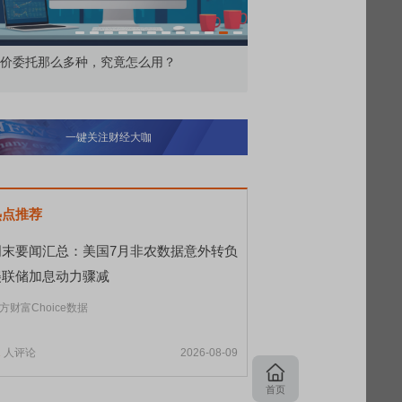
价委托那么多种，究竟怎么用？
北交所顶格打新居然只能
一键关注财经大咖
热点推荐
周末要闻汇总：美国7月非农数据意外转负
美联储加息动力骤减
方财富Choice数据
1
人评论
2026-08-09
首页