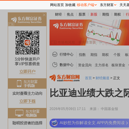
网站首页
加收藏
移动客户端
东方财富
天天
财经
焦点
股票
新股
期指
期权
关
闭
行情中心
指数
期指
期权
个股
板
数据中心
资金流向
主力排名
板块资金
首页
>
财经频道
>
正文
比亚迪业绩大跌之际
2026年05月09日 17:11
来源： 中国基金报
AI妙想为你解读全文 APP内免费阅读
稀土