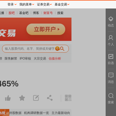
登录
我的菜单
证券交易
基金交易
直播
股吧
基金吧
博客
财富号
搜索
动态
个人
0
榜
限售解禁
IPO审核
大宗交易
估值分析
自选
65%
消息
搜索
机构持股数据
机构调研数据一览
主力最新动向
上市公司限售股解禁一览
昨日涨