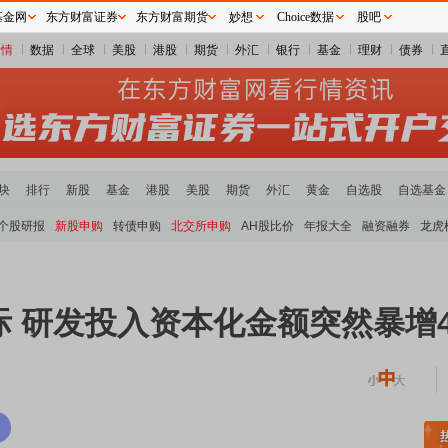
基金网
东方财富证券
东方财富期货
妙想
Choice数据
股吧
行情
数据
全球
美股
港股
期货
外汇
银行
基金
理财
债券
块
排行
新股
基金
港股
美股
期货
外汇
黄金
自选股
自选基金
个股研报
新股申购
转债申购
北交所申购
AH股比价
年报大全
融资融券
龙虎
 研发投入资本化金额突然暴增4
板块领涨
元件板块走强
半导体板块活跃
沪深资金流向
A股估值分析全览
重要