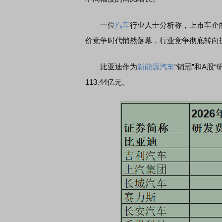
一位
汽车
行业人士分析称，上市车企
席连线｜东方财富证券陈果：A股再平衡的
债券知识通识：从基础认
价竞争时代悄然落幕，行业竞争彻底转向
，将吹向何处
比亚迪作为
新能源
汽车
“销冠”和A股
113.44亿元。