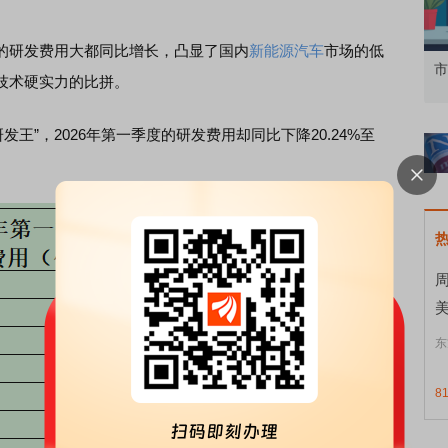
的研发费用大都同比增长，凸显了国内
新能源
汽车
市场的低
知到特色品种
了解北交所知识 做理性投资者
市
技术硬实力的比拼。
“研发王”，2026年第一季度的研发费用却同比下降20.24%至
东
8