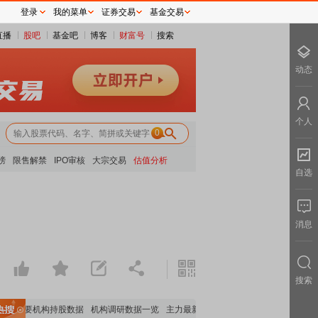
登录
我的菜单
证券交易
基金交易
直播
股吧
基金吧
博客
财富号
搜索
动态
个人
0
榜
限售解禁
IPO审核
大宗交易
估值分析
自选
消息
搜索
重要机构持股数据
机构调研数据一览
主力最新动向
上市公司限售股解禁一览