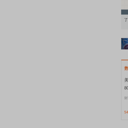
果：A股再平衡的
债券知识通识：从基础认知到特色品种
了
8
财
5