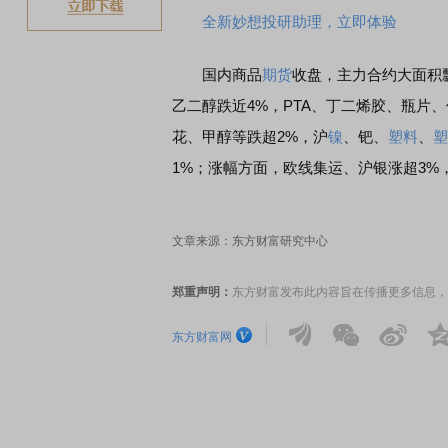
全新妙想投研助理，立即体验
国内商品
期货
收盘，主力合约大面积
乙二醇跌近4%，PTA、丁二烯胶、瓶片
花、甲醇等跌超2%，沪
镍
、钯、
塑料
、
塑
1%；涨幅方面，欧线集运、沪银涨超3%
文章来源：东方财富研究中心
郑重声明：
东方财富发布此内容旨在传播更多信息，
东方财富网