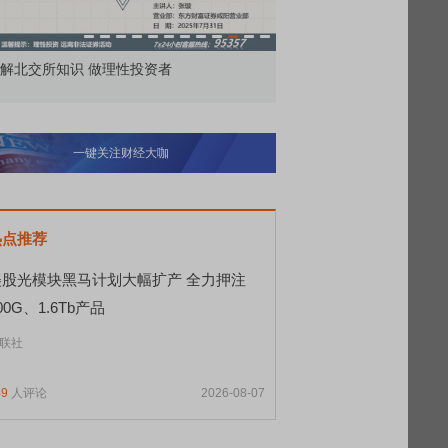
解北交所知识 做理性投资者
市价委托那么多种，究竟
一键关注财经大咖
热点推荐
美股光模块黑马计划大幅扩产 全力押注
00G、1.6Tb产品
联社
49
人评论
2026-08-07