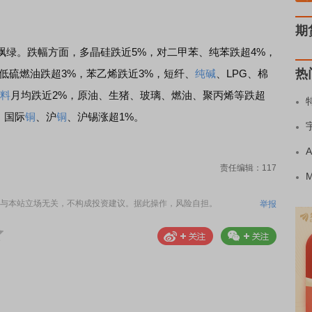
期
飘绿。跌幅方面，多晶硅跌近5%，对二甲苯、纯苯跌超4%，
热
、低硫燃油跌超3%，苯乙烯跌近3%，短纤、
纯碱
、LPG、棉
料
月均跌近2%，原油、生猪、玻璃、燃油、聚丙烯等跌超
，国际
铜
、沪
铜
、沪锡涨超1%。
责任编辑：117
与本站立场无关，不构成投资建议。据此操作，风险自担。
举报