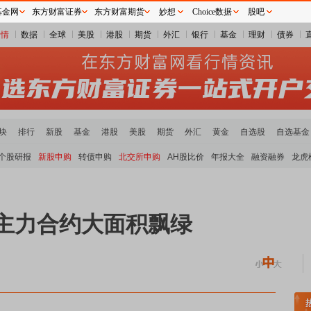
基金网
东方财富证券
东方财富期货
妙想
Choice数据
股吧
行情
数据
全球
美股
港股
期货
外汇
银行
基金
理财
债券
块
排行
新股
基金
港股
美股
期货
外汇
黄金
自选股
自选基金
个股研报
新股申购
转债申购
北交所申购
AH股比价
年报大全
融资融券
龙虎
 主力合约大面积飘绿
稀土板块领涨
元件板块走强
半导体板块活跃
沪深资金流向
A股估值分析全览