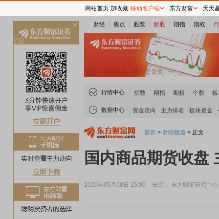
网站首页
加收藏
移动客户端
东方财富
天天
财经
焦点
股票
新股
期指
期权
关
闭
行情中心
指数
期指
期权
个股
板
数据中心
资金流向
主力排名
板块资金
首页
>
财经频道
>
正文
国内商品期货收盘
2026年05月08日 15:00
来源： 东方财富研究中心