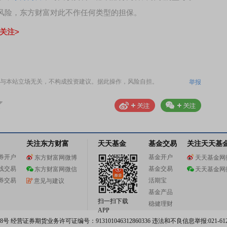
风险，东方财富对此不作任何类型的担保。
关注>
与本站立场无关，不构成投资建议。据此操作，风险自担。
举报
关注东方财富
天天基金
基金交易
关注天天基
券开户
基金开户
东方财富网微博
天天基金网
线交易
基金交易
东方财富网微信
天天基金网
券交易
活期宝
意见与建议
基金产品
扫一扫下载
稳健理财
APP
 经营证券期货业务许可证编号：913101046312860336 违法和不良信息举报:021-612