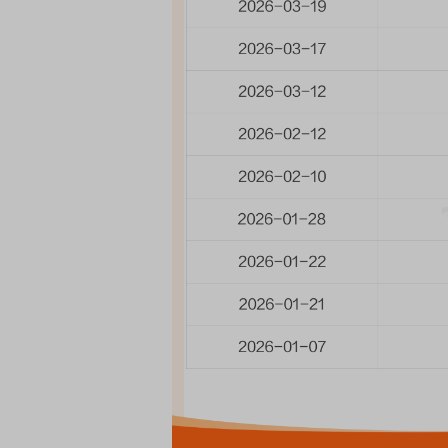
EDMI K90 至尊版 新品发布会
首席连线｜东方财富证券陈
风，将吹向何处