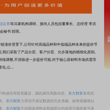
信证券
等31家机构
调研。
接待人员包括董事长、总经理 李洪
事会秘书 郜雨。
产业链涨价背景下,公司针对高端品种和中低端品种未来的提价节
面,我们采取了产品分层、客户分层、分步落地的精细化原则,
续调整,不排除进一步提价可能,对于核心原材料市场供需导
,公...
，不构成任何投资建议，据此操作风险自担。
东方财富
发布此
关。
东方财富
力求但不保证数据的完全准确，如有错漏请以
准，
东方财富
不对因该资料全部或部分内容而引致的盈亏承