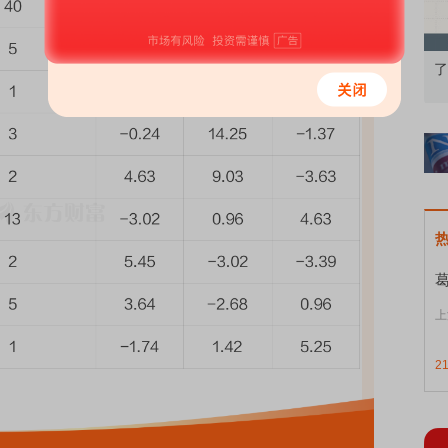
果：A股再平衡的
债券知识通识：从基础认知到特色品种
了
上
2