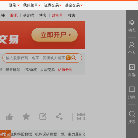
登录
我的菜单
证券交易
基金交易
直播
股吧
基金吧
博客
财富号
搜索
动态
个人
0
榜
限售解禁
IPO审核
大宗交易
估值分析
自选
消息
搜索
重要机构持股数据
机构调研数据一览
主力最新动向
上市公司限售股解禁一览
昨