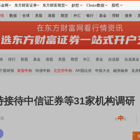
基金网
东方财富证券
东方财富期货
妙想
Choice数据
股吧
行情
数据
全球
美股
港股
期货
外汇
银行
基金
理财
债券
块
排行
新股
基金
港股
美股
期货
外汇
黄金
自选股
自选基金
个股研报
新股申购
转债申购
北交所申购
AH股比价
年报大全
融资融券
龙虎
特接待中信证券等31家机构调研
数据
稀土板块领涨
元件板块走强
半导体板块活跃
沪深资金流向
A股估值分析全览