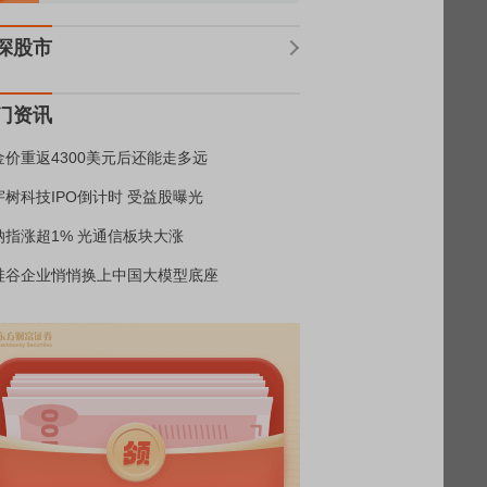
深股市
门资讯
金价重返4300美元后还能走多远
宇树科技IPO倒计时 受益股曝光
纳指涨超1% 光通信板块大涨
硅谷企业悄悄换上中国大模型底座