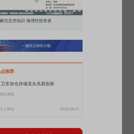
解北交所知识 做理性投资者
市价委托那么多种，究竟
一键关注财经大咖
热点推荐
葛卫东加仓存储龙头兆易创新
海证券报
13
人评论
2026-08-07