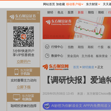
网站首页
加收藏
移动客户端
东方财富
天天
财经
焦点
股票
新股
期指
期权
关
闭
行情中心
指数
期指
期权
个股
板
数据中心
资金流向
主力排名
板块资金
首页
>
财经频道
>
正文
【调研快报】爱迪
2026年05月08日 13:45
来源： 东方财富Choice
AI妙想为你解读全文 APP内免费阅读