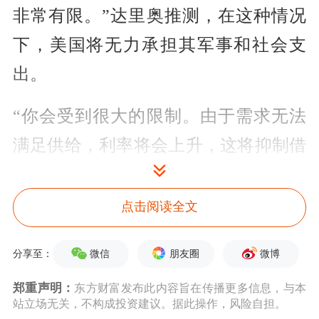
非常有限。”达里奥推测，在这种情况
下，美国将无力承担其军事和社会支
出。
“你会受到很大的限制。由于需求无法
满足供给，利率将会上升，这将抑制借
贷，损害市场等等。”他补充道。
点击阅读全文
事实上，美国和世界各地的财政赤字都
在增加。据财政部数据显示，尽管美国
微信
朋友圈
微博
分享至：
政府上个财政年度的收入为5.2万亿美
郑重声明：
东方财富发布此内容旨在传播更多信息，与本
元，但其支出却高达7万亿美元。
站立场无关，不构成投资建议。据此操作，风险自担。