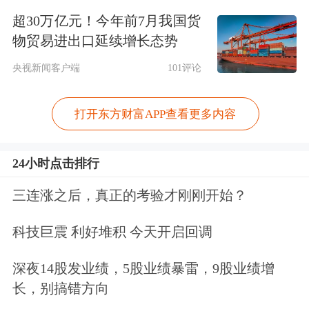
超30万亿元！今年前7月我国货
过“非常糟糕的时期”。
物贸易进出口延续增长态势
“纵观历史，我们发现，在所有这些时
央视新闻客户端
101评论
期，所有法定货币都会下跌，而黄金价
打开东方财富APP查看更多内容
格都会上涨。”他说道。
达里奥长期以来一直强调黄金作为抵御
24小时点击排行
经济动荡的工具的重要性，并警告其追
三连涨之后，真正的考验才刚刚开始？
随者提防货币贬值交易。他的观点是，
科技巨震 利好堆积 今天开启回调
更高的财政赤字和更严重的通货膨胀将
深夜14股发业绩，5股业绩暴雷，9股业绩增
削弱货币，从而使
贵金属
等资产成为更
长，别搞错方向
具吸引力的财富储存手段。