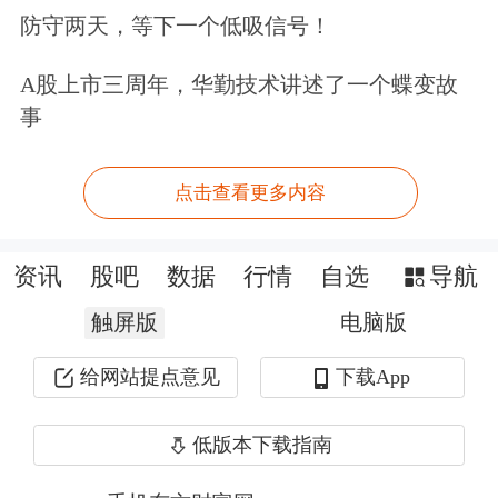
防守两天，等下一个低吸信号！
美元的“衰落”
A股上市三周年，华勤技术讲述了一个蝶变故
事
达里奥表示，归根结底，全球经济面临
的动荡可能意味着没有任何一种货币能
点击查看更多内容
够稳定地储存财富。
去年，他曾指出黄
金价格的快速上涨是法定货币已经开始
资讯
股吧
数据
行情
自选
导航
衰落的一个迹象。
触屏版
电脑版
虽然许多经济学家并不看好“去美元
给网站提点意见
下载App
化”，但达里奥认为，世界货币秩序可
低版本下载指南
能会随着时间推移而发生变化，例如，