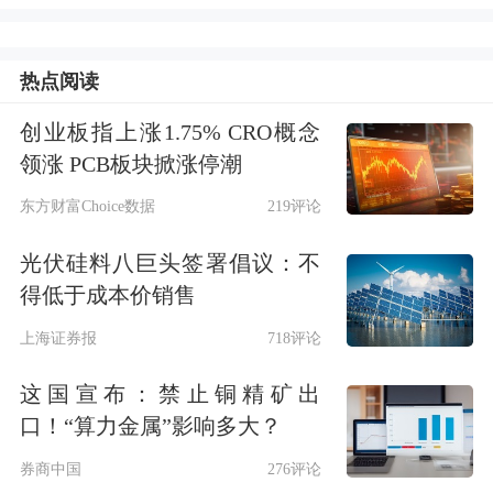
达里奥表示，历史上较高的赤字会导致
热点阅读
经济“问题”，他指的是政府为了弥补开
支而增发货币的趋势，尽管这样做会导
创业板指上涨1.75% CRO概念
领涨 PCB板块掀涨停潮
致货币贬值和通货膨胀加剧。而根据他
东方财富Choice数据
219评论
的说法，最终结果可能是“滞胀式的环
光伏硅料八巨头签署倡议：不
境”，他指的是金融市场最糟糕的情
得低于成本价销售
况，即通胀高企但经济增长乏力。
上海证券报
718评论
看好
黄金
这国宣布：禁止铜精矿出
口！“算力金属”影响多大？
他还再次重申，
他认为投资者应该将
券商中国
276评论
5%到15%的资产配置于黄金，以度