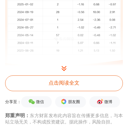
点击阅读全文
五粮液
5月7日公告称，
4月30日
接待通
过全景网参与本次业绩说明会的投资者
微信
朋友圈
微博
分享至：
调研。
接待人员包括公司副董事长、总
郑重声明：
东方财富发布此内容旨在传播更多信息，与本
经理、董事会秘书、副总经理、总工程
站立场无关，不构成投资建议。据此操作，风险自担。