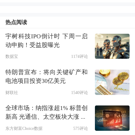
师等相关高管。
公司就以下问题进行了回复：
公司就投
热点阅读
资者在本次业绩说明会中提出的问题进
宇树科技IPO倒计时 下周一启
动申购！受益股曝光
行了回复,整理如下: 一、行业及公司目
数据宝
1174评论
标方面 (一)如何看待当前的宏观环境和
白酒行业,尤其高端白酒的未来前景? 今
特朗普宣布：将向关键矿产和
电池项目投资30亿美元
年国家将大力提振消费摆在更加突出的
财联社
1540评论
位置,从"着力扩大国内需求"转变为"全
方位扩大国内需求",先后出台《提振消
全球市场：纳指涨超1% 标普创
新高 光通信、太空板块大涨 ...
费专项行动方案》《关于支持国际消...
东方财富Choice数据
575评论