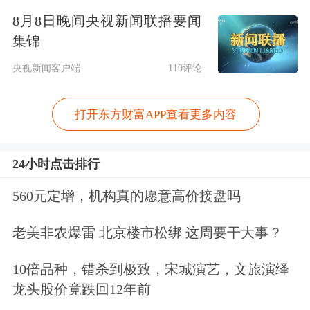
点击查看PDF原文
8月8日晚间央视新闻联播要闻
集锦
免责声明：本文基于AI生产，仅供参
央视新闻客户端
110评论
考，不构成任何投资建议，据此操作风
险自担。
东方财富
发布此内容旨在传播
打开东方财富APP查看更多内容
更多信息，与本平台立场无关。东方财
富力求但不保证数据的完全准确，如有
24小时点击排行
错漏请以中国证监会指定上市公司信息
560元定增，机构真的愿意高价接盘吗
披露媒体为准，东方财富不对因该资料
老美非农爆雷 北京楼市松绑 这周要干大事？
全部或部分内容而引致的盈亏承担任何
10倍品种，错杀到极致，宋城演艺，文旅演绎
责任。用户个人对服务的使用承担风
龙头股价竟跌回12年前
险，东方财富对此不作任何类型的担