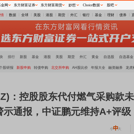
基金网
东方财富证券
东方财富期货
妙想
Choice数据
股吧
行情
数据
全球
美股
港股
期货
外汇
银行
基金
理财
债券
块
排行
新股
基金
港股
美股
期货
外汇
黄金
自选股
自选基金
个股研报
新股申购
转债申购
北交所申购
AH股比价
年报大全
融资融券
龙虎
2.SZ)：控股股东代付燃气采购
警示通报，中证鹏元维持A+评级