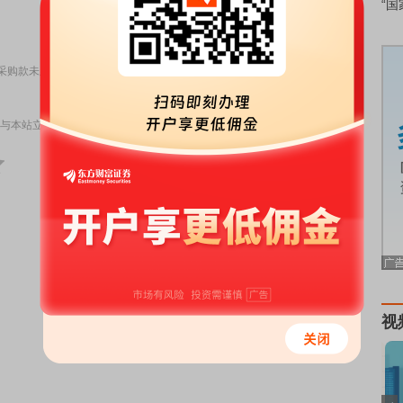
“国
责任编辑：6
付燃气采购款未及时审议披露，公司及相关责任人被警示通报，中证鹏元维持A+评
与本站立场无关，不构成投资建议。据此操作，风险自担。
举报
视