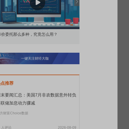
价委托那么多种，究竟怎么用？
北交所顶格打新居然只能
一键关注财经大咖
热点推荐
周末要闻汇总：美国7月非农数据意外转负
美联储加息动力骤减
方财富Choice数据
8
人评论
2026-08-09