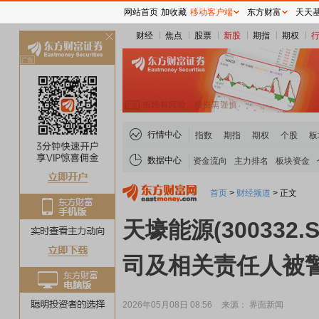
网站首页
加收藏
移动客户端
东方财富
天天
财经
焦点
股票
新股
期指
期权
关
闭
行情中心
指数
期指
期权
个股
板
数据中心
资金流向
主力排名
板块资金
首页
>
财经频道
>
正文
天壕能源(30033
司及相关责任人被
2026年05月08日 08:56
来源： 界面新闻