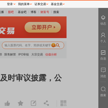
登录
我的菜单
证券交易
基金交易
直播
股吧
基金吧
博客
财富号
搜索
动态
个人
0
榜
限售解禁
IPO审核
大宗交易
估值分析
自选
款未及时审议披露，公
消息
搜索