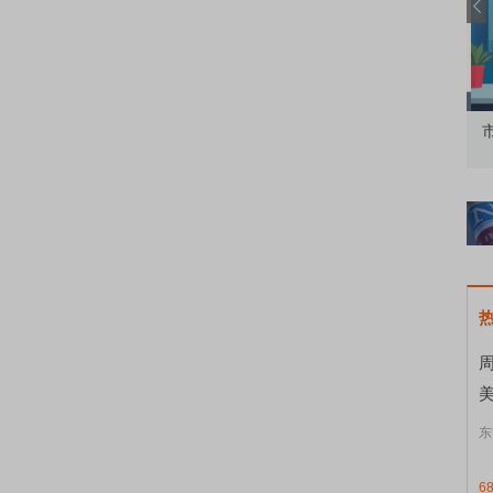
知到特色品种
了解北交所知识 做理性投资者
市
东
6