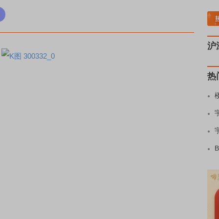
土板块领涨
元件板块走强
半导体板块活跃
沪深资金流向
A股估值分析全览
重要
沪
热