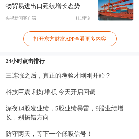
看相当克制——26Q1虽略有抬头，但
物贸易进出口延续增长态势
整体可以判定为低水平上的试探性小幅
央视新闻客户端
111评论
增长。
打开东方财富APP查看更多内容
而需求端来看，锂电储能超预期概率仍
然较大（主要受益于总量和单位“带电
24小时点击排行
量”双击，本报告有详细描述），特别
三连涨之后，真正的考验才刚刚开始？
是进入下半年景气度边际加强，同时我
科技巨震 利好堆积 今天开启回调
们做出重要判断——在2026年高基数的
深夜14股发业绩，5股业绩暴雷，9股业绩增
情况下，锂电行业可能在2027年仍然有
长，别搞错方向
可能保持25%左右增速（主要还是储能
防守两天，等下一个低吸信号！
驱动），与锂电行业宣布扩产量（不同