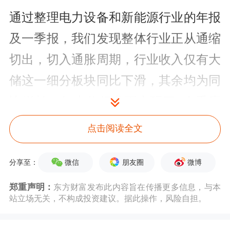
通过整理电力设备和新能源行业的年报
及一季报，我们发现整体行业正从通缩
切出，切入通胀周期，行业收入仅有大
储这一细分板块同比下滑，其余均为同
比增长，如光伏行业更实现了7个季度
以来的首次收入同比增长，而锂电收入
点击阅读全文
同比增速在Q1迎来加速，产品价格和
微信
朋友圈
微博
出货量共振，这些主要得益于在储能等
分享至：
需求增长新动力的出现扭转了供需形势
郑重声明：
东方财富发布此内容旨在传播更多信息，与本
站立场无关，不构成投资建议。据此操作，风险自担。
或反内卷政策带来的托底作用。