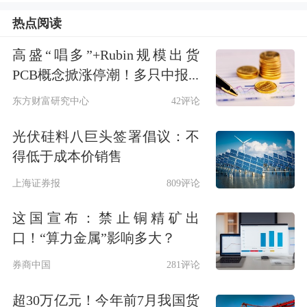
热点阅读
高盛“唱多”+Rubin规模出货
扩产层面，行业整体保持克制，这一点
PCB概念掀涨停潮！多只中报...
和市场预期有不小差异。此前市场认为
东方财富研究中心
42评论
需求的复苏必然带来新一轮产能军备竞
光伏硅料八巨头签署倡议：不
赛，但经历了惨痛的教训之后，行业大
得低于成本价销售
部分参与者仍心有余悸，特别是锂电材
上海证券报
809评论
料面对复苏的需求，报表端的扩产却反
这国宣布：禁止铜精矿出
应冷淡，虽有不少公司宣称有宏伟的扩
口！“算力金属”影响多大？
产计划，但从一季度各项指标（新增在
券商中国
281评论
建工程和购置固定资产的现金支出）来
超30万亿元！今年前7月我国货