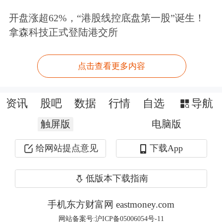
环节落在25%-40%之间）整体匹配，产
开盘涨超62%，“港股线控底盘第一股”诞生！
拿森科技正式登陆港交所
能扩张落地情况仍待验证，从实业角度
出发，我们建议实业继续保持当下状
点击查看更多内容
态，切勿盲目扩张重蹈覆辙。
资讯
股吧
数据
行情
自选
导航
估值上，板块整体估值落在2026年预期
触屏版
电脑版
业绩的PE估值18-40倍之间，高估值的
板块有：燃机、AIDC电力设备、燃气
给网站提点意见
下载App
轮机、锂电隔膜和铜箔、光伏等；估值
低版本下载指南
水位相对较低的有：锂电铝箔、正极、
手机东方财富网 eastmoney.com
负极、电解液、碳酸锂、高压电网（国
网站备案号:沪ICP备05006054号-11