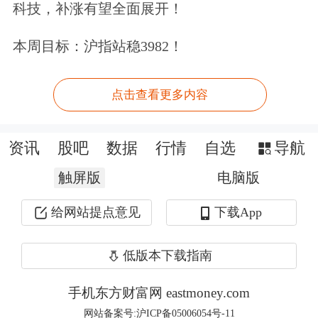
新客立享多重专业炒股工具，助您高效
科技，补涨有望全面展开！
投资。福利领取>>
本周目标：沪指站稳3982！
文章来源：东方财富Choice数据
点击查看更多内容
资讯
股吧
数据
行情
自选
导航
触屏版
电脑版
给网站提点意见
下载App
低版本下载指南
手机东方财富网 eastmoney.com
网站备案号:沪ICP备05006054号-11