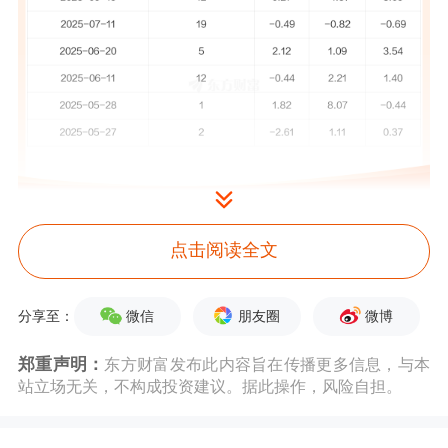
陕西华达
5月7日公告称，
5月6日至5月7
点击阅读全文
日
接待富国基金
等3家机构
调研。
接待
微信
朋友圈
微博
分享至：
人员包括董事会秘书 宋晓敏。
郑重声明：
东方财富发布此内容旨在传播更多信息，与本
站立场无关，不构成投资建议。据此操作，风险自担。
公司就以下问题进行了回复：
投资者关
系活动主要内容介绍 1.请介绍公司在