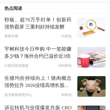
2026年度的经营计划? 答:公司将锚定高
热点阅读
质量发展目标,深耕主业,聚焦战略落地
秒板、超70万手封单！创新药
和各个板块具体业务方向。一是继续加
强势霸屏 三重利好持续发酵
大研发投入,以技术创新赋能产品升级,
券商中国
45评论
优化产品性能,推进技术攻关项目,不断
宇树科技今日申购 中一签能赚
多少钱？海外合约已溢价近3倍
提升产品竞争优势,夯实公司核心竞争
21世纪经济报道
1089评论
力。二是巩固传统领域已有优势,加快
市...
生猪均价持续向上！猪肉概念
强势拉升 2026业绩高增长股...
点击查看PDF原文
东方财富研究中心
89评论
免责声明：本文基于AI生产，仅供参
诉讼转机与业绩爆发共振 CRO