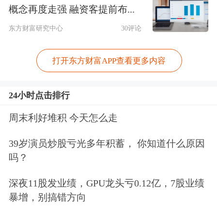
概念再度走强 融资客提前布...
考，不构成任何投资建议，据此操作风
东方财富研究中心
30评论
险自担。
东方财富
发布此内容旨在传播
更多信息，与本平台立场无关。东方财
打开东方财富APP查看更多内容
富力求但不保证数据的完全准确，如有
错漏请以中国证监会指定上市公司信息
24小时点击排行
披露媒体为准，东方财富不对因该资料
周末利好堆积 今天怎么走
全部或部分内容而引致的盈亏承担任何
39岁演员炒股亏光多年积蓄， 你知道什么原因
责任。用户个人对服务的使用承担风
吗？
险，东方财富对此不作任何类型的担
深夜11股发业绩，GPU龙头亏0.12亿，7股业绩
保。
暴增，别搞错方向