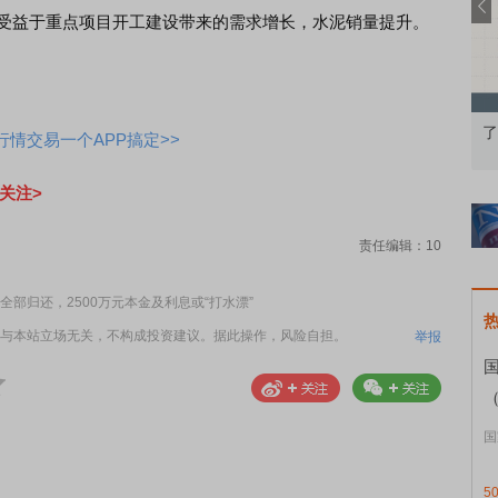
份受益于重点项目开工建设带来的需求增长，水泥销量提升。
础认知到特色品种
了解北交所知识 做理性投资者
情交易一个APP搞定>>
关注>
责任编辑：10
部归还，2500万元本金及利息或“打水漂”
与本站立场无关，不构成投资建议。据此操作，风险自担。
举报
（
国
5