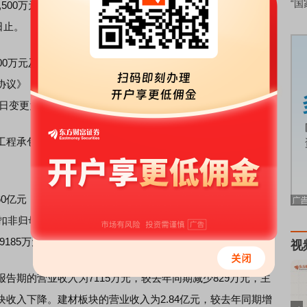
“国
余3,500万元及全部利息，公司董事会同意公司与昌都高争签订
日止。
0万元及3,500万元已产生的利息，剩余2,500万元。公司董
协议》，对剩余借款本金及利息予以展期， 展期利率为
日变更为2026年5月7日。
工程承包，
水泥
及
水泥
制品生产销售，沥青及沥青制品生产
60亿元，同比上升6.3%；归母净利润自去年同期亏损1.24亿
扣非归母净利润自去年同期亏损8530万元变为亏损5997万
85万元，同比增长45.9%。
视
期的营业收入为7115万元，较去年同期减少829万元，主
收入下降。建材板块的营业收入为2.84亿元，较去年同期增