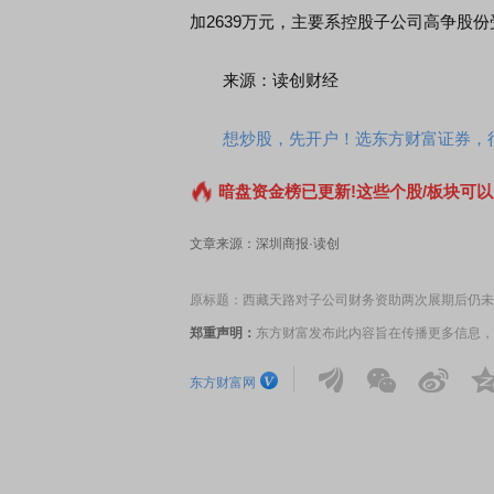
加2639万元，主要系控股子公司高争股
来源：读创财经
首席连线｜东方财富证券陈果：A股再平衡的
债券知识通识：从基
想炒股，先开户！选东方财富证券，行
风，将吹向何处
暗盘资金榜已更新!这些个股/板块可以
文章来源：深圳商报·读创
原标题：西藏天路对子公司财务资助两次展期后仍未全
郑重声明：
东方财富发布此内容旨在传播更多信息，
东方财富网