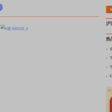
稀土板块领涨
元件板块走强
半导体板块活跃
沪深资金流向
A股估值分析全览
沪
热