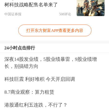
树科技战略配售名单来了
险自担。
东方财富
发布此内容旨在传播
中国证券报
508评论
更多信息，与本平台立场无关。东方财
富力求但不保证数据的完全准确，如有
打开东方财富APP查看更多内容
错漏请以中国证监会指定上市公司信息
披露媒体为准，东方财富不对因该资料
24小时点击排行
全部或部分内容而引致的盈亏承担任何
深夜14股发业绩，5股业绩暴雷，9股业绩增
责任。用户个人对服务的使用承担风
长，别搞错方向
险，东方财富对此不作任何类型的担
科技巨震 利好堆积 今天开启回调
保。
8.7商业观察：算力租赁
3分钟便捷开户，多重炒股工具限时体
港股通红利五连跌，不行了？