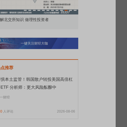
市价委托那么多种，究竟怎么用？
北交所顶格打新居然只能
一键关注财经大咖
热点推荐
不惧本土监管！韩国散户转投美国高倍杠
杆ETF 分析师：更大风险酝酿中
一财经
60
人评论
2026-08-06