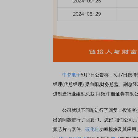
席连线｜东方财富证券陈果：A股再平衡的
债券知识通识：从基础认
，将吹向何处
中瓷电子
5月7日公告称，
5月7日
接待
经理(代总经理) 梁向阳,财务总监、副总经
进制造行业组副总裁 肖尧,中航证券有限
公司就以下问题进行了回复：
投资者
出的问题进行了回复: 1、您好,咱们公司
频芯片与器件、
碳化硅
功率模块及其应用