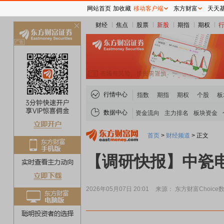
网站首页
加收藏
移动客户端
东方财富
天天
财经
焦点
股票
新股
期指
期权
关
闭
行情中心
指数
期指
期权
个股
板
数据中心
资金流向
主力排名
板块资金
首页
>
财经频道
>
正文
【调研快报】中瓷
2026年05月07日 20:01
来源： 东方财富Choice