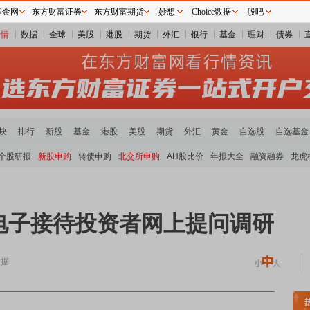
基金网
东方财富证券
东方财富期货
妙想
Choice数据
股吧
行情
数据
全球
美股
港股
期货
外汇
银行
基金
理财
债券
块
排行
新股
基金
港股
美股
期货
外汇
黄金
自选股
自选基金
个股研报
新股申购
转债申购
北交所申购
AH股比价
年报大全
融资融券
龙虎
电子接待投资者网上提问调研
数据
煤炭板块领涨
贵金属板块走强
半导体板块活跃
沪深资金流向
A股估值分析全