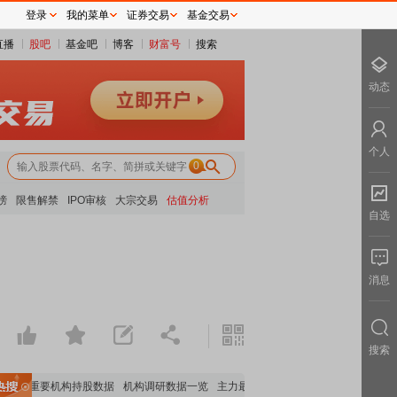
登录
我的菜单
证券交易
基金交易
直播
股吧
基金吧
博客
财富号
搜索
动态
个人
0
榜
限售解禁
IPO审核
大宗交易
估值分析
自选
消息
搜索
览
重要机构持股数据
机构调研数据一览
主力最新动向
上市公司限售股解禁一览