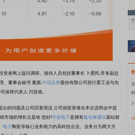
知到特色品种
了解北交所知识 做理性投资者
投资者网上提问
调研。
接待人员包括董事长 卜爱民,常务副总
理、董事会秘书 董惠,
中信证券
股份有限公司投行委工业与先
公司保荐代表人 闫亚格。
第
提出的问题及公司回复情况 公司就投资者在本次说明会中提
后续市场的增长点是啥 您好!
中瓷电子
是拥有
氮化镓
通信
基站射
1
、
电子
陶瓷等核心业务能力的高科技企业。业务分为两大方