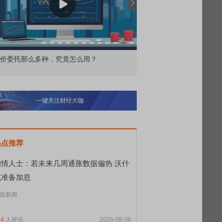
价委托那么多种，究竟怎么用？
北交所顶格打新居然只能
一键关注财经大咖
热点推荐
知情人士：若未来几周通胀数据偏热 沃什
或准备加息
面新闻
14
人评论
2026-08-06