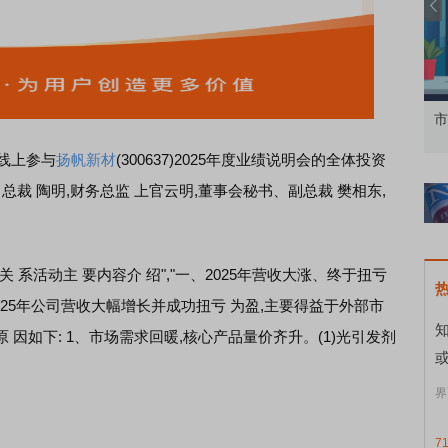
知到特色品种
了解北交所知识 做理性投资者
市
线上参与
扬帆新材
(300637)2025年度业绩说明会的全体投资
总裁 陶明,财务总监 上官云明,董事会秘书、副总裁 樊相东,
关 系活动主 要内容介 绍","一、2025年营收大涨、终于扭亏
2025年公司营收大幅增长并成功扭亏 为盈,主要得益于外部市
因如下: 1、市场需求回暖,核心产品量价齐升。(1)光引发剂
界
7