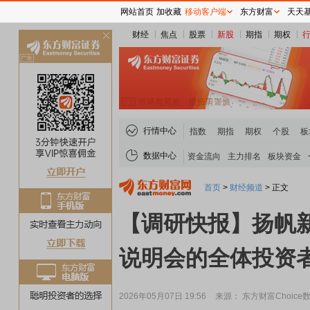
网站首页
加收藏
移动客户端
东方财富
天天
财经
焦点
股票
新股
期指
期权
关
闭
行情中心
指数
期指
期权
个股
板
数据中心
资金流向
主力排名
板块资金
首页
>
财经频道
>
正文
【调研快报】扬帆新材
说明会的全体投资
2026年05月07日 19:56
来源： 东方财富Choice