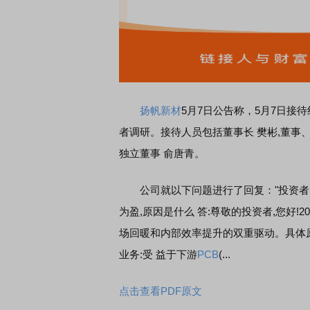
席连线｜东方财富证券陈果：A股再平衡的
债券知识通识：从基础认
，将吹向何处
扬帆新材
5月7日公告称，
5月7日
接待
者
调研。
接待人员包括董事长 樊彬,董事、
独立董事 俞唐青。
公司就以下问题进行了回复：
"投资者
为盈,原因是什么 答:尊敬的投资者,您好!
场回暖和内部效率提升的双重驱动。具体原 
业务:受 益于下游
PCB
(...
点击查看PDF原文