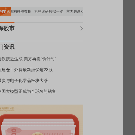
重要机构持股数据
机构调研数据一览
主力最新动向
上市公司限售股解禁一览
昨
深股市
门资讯
协议接近达成 美方再提“倒计时”
新建仓！外资最新潜伏这23股
煤炭与电子化学品板块大涨
中国大模型正成为全球AI的鲇鱼