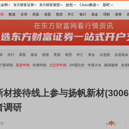
基金网
东方财富证券
东方财富期货
妙想
Choice数据
股吧
行情
数据
全球
美股
港股
期货
外汇
银行
基金
理财
债券
块
排行
新股
基金
港股
美股
期货
外汇
黄金
自选股
自选基金
个股研报
新股申购
转债申购
北交所申购
AH股比价
年报大全
融资融券
龙虎
接待线上参与扬帆新材(30063
者调研
数据