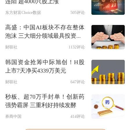
连阳 超4000只股上涨
东方财富Choice数据
505评论
高盛：中国AI板块不存在整体
泡沫 三大细分领域最具投资...
财联社
1132评论
韩国资金抢筹中际旭创！H股
上市7天净买4339万美元
财联社
647评论
秒板、超70万手封单！创新药
强势霸屏 三重利好持续发酵
券商中国
414评论