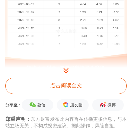
易瑞生物
5月7日公告称，
5月7日
接待线
点击阅读全文
上参与公司2025年度网上业绩说明会的
投资者
调研。
接待人员包括董事长、总
微信
朋友圈
微博
分享至：
经理 肖昭理,董事、副总经理、董事会
郑重声明：
东方财富发布此内容旨在传播更多信息，与本
站立场无关，不构成投资建议。据此操作，风险自担。
秘书 李文天,财务总监 王广生,独立董事