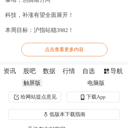
险，东方财富对此不作任何类型的担
保。
科技，补涨有望全面展开！
Level-2千档行情免费送，主力动向全透
本周目标：沪指站稳3982！
视>>
点击查看更多内容
文章来源：东方财富Choice数据
资讯
股吧
数据
行情
自选
导航
触屏版
电脑版
给网站提点意见
下载App
低版本下载指南