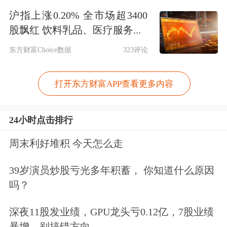
点击查看PDF原文
沪指上涨0.20% 全市场超3400
股飘红 饮料乳品、医疗服务...
免责声明：本文基于AI生产，仅供参
东方财富Choice数据
323评论
考，不构成任何投资建议，据此操作风
险自担。
东方财富
发布此内容旨在传播
打开东方财富APP查看更多内容
更多信息，与本平台立场无关。东方财
24小时点击排行
富力求但不保证数据的完全准确，如有
周末利好堆积 今天怎么走
错漏请以中国证监会指定上市公司信息
披露媒体为准，东方财富不对因该资料
39岁演员炒股亏光多年积蓄， 你知道什么原因
吗？
全部或部分内容而引致的盈亏承担任何
责任。用户个人对服务的使用承担风
深夜11股发业绩，GPU龙头亏0.12亿，7股业绩
暴增，别搞错方向