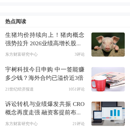
袁若宾。
热点阅读
公司就以下问题进行了回复：
2025 年
生猪均价持续向上！猪肉概念
度网上业绩说明会互动问答主要内容记
强势拉升 2026业绩高增长股...
录表 1、请问公司 2025 年营收同比增
东方财富研究中心
3评论
长 17.38%、2026 年Q1 继续增长
宇树科技今日申购 中一签能赚
16.82%,持续增长的核心
驱动力
是什么?
多少钱？海外合约已溢价近3倍
回复:尊敬的投资者,您好!公司深耕主业,
21世纪经济报道
1051评论
在国内外同步推进业务布局和市场拓
诉讼转机与业绩爆发共振 CRO
展,实现了收入的持续增长;2025 年,公司
概念再度走强 融资客提前布...
境内...
东方财富研究中心
21评论