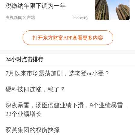
税缴纳年限下调为一年
更多信息，与本平台立场无关。东方财
央视新闻客户端
500评论
富力求但不保证数据的完全准确，如有
错漏请以中国证监会指定上市公司信息
打开东方财富APP查看更多内容
披露媒体为准，东方财富不对因该资料
24小时点击排行
全部或部分内容而引致的盈亏承担任何
责任。用户个人对服务的使用承担风
7月以来市场震荡加剧，选老登or小登？
险，东方财富对此不作任何类型的担
硬科技四连涨，稳了？
保。
深夜暴雷，汤臣倍健业绩下滑，9个业绩暴雷，
22个业绩增长
要炒股，先开户。立即开户上车>>
双英集团的权衡抉择
文章来源：东方财富Choice数据