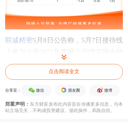
联诚精密
5月8日公告称，5月7日接待线
上参与公司2025年度网上业绩说明会的
全体投资者调研。接待人员包括董事
点击阅读全文
长、总经理 郭元强,独立董事 孔祥勇,董
事会秘书 刘玉伦,财务总监 邱秀梅。
微信
朋友圈
微博
分享至：
公司就以下问题进行了回复：公司于
郑重声明：
东方财富发布此内容旨在传播更多信息，与本
站立场无关，不构成投资建议。据此操作，风险自担。
2026年5月7日(星期四)下午15:00至
17:00,通过“价值在线”平台