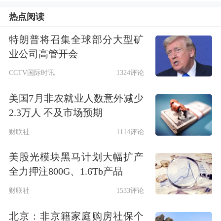
热点阅读
(https://www.ir-online.cn/)以网络互动、
文字问答的形式举办了公司2025年度业
特朗普将召集全球部分大型矿
业公司高管开会
绩说明会,投资者关注的主要问题和公
CCTV国际时讯
1324评论
司回复如下:1、想问一下公司去年研发
美国7月非农就业人数意外减少
投入主要在哪些项目?今年是否会继续
2.3万人 不及市场预期
加...
财联社
1114评论
点击查看PDF原文
美股光模块黑马计划大幅扩产
全力押注800G、1.6Tb产品
免责声明：本文基于AI生产，仅供参
财联社
1533评论
考，不构成任何投资建议，据此操作风
北京：非京籍家庭购房社保个
险自担。
东方财富
发布此内容旨在传播