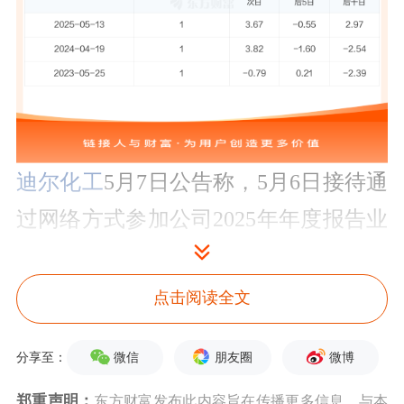
迪尔化工
5月7日公告称，
5月6日
接待通
过网络方式参加公司2025年年度报告业
绩说明会的投资者
调研。
接待人员包括
公司董事长 孙立辉,公司董事、总经理
点击阅读全文
高斌,公司副总经理、财务负责人、董
微信
朋友圈
微博
分享至：
事会秘书 卢英华,保荐代表人 丁邵楠。
郑重声明：
东方财富发布此内容旨在传播更多信息，与本