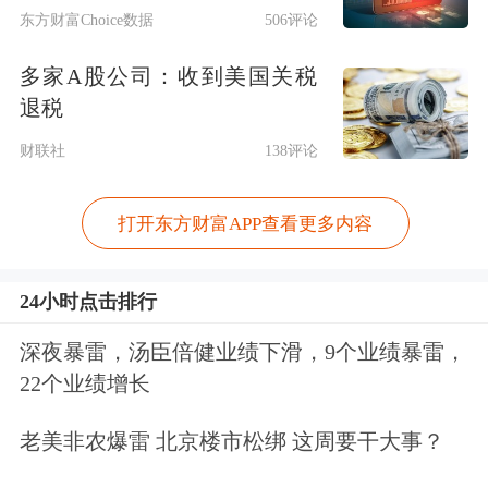
免责声明：本文基于AI生产，仅供参
东方财富Choice数据
506评论
考，不构成任何投资建议，据此操作风
多家A股公司：收到美国关税
险自担。
东方财富
发布此内容旨在传播
退税
更多信息，与本平台立场无关。东方财
财联社
138评论
富力求但不保证数据的完全准确，如有
打开东方财富APP查看更多内容
错漏请以中国证监会指定上市公司信息
披露媒体为准，东方财富不对因该资料
24小时点击排行
全部或部分内容而引致的盈亏承担任何
深夜暴雷，汤臣倍健业绩下滑，9个业绩暴雷，
责任。用户个人对服务的使用承担风
22个业绩增长
险，东方财富对此不作任何类型的担
老美非农爆雷 北京楼市松绑 这周要干大事？
保。