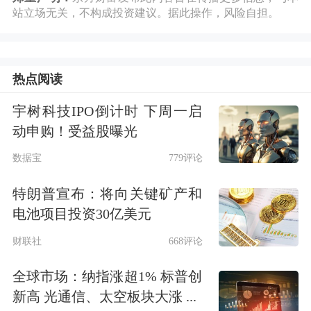
公司就以下问题进行了回复：
问题1：
站立场无关，不构成投资建议。据此操作，风险自担。
迪尔化工股票2025年涨幅7%，上证指
数涨幅18.4%，北证指数涨幅38.8%，除
热点阅读
市场因素外，公司股价疲软的原因是什
宇树科技IPO倒计时 下周一启
么？公司在年报披露，到2030年我国光
动申购！受益股曝光
热发电总装机规模力争达到1500万千
数据宝
779评论
瓦，在达到该装机容量时，对熔盐的需
特朗普宣布：将向关键矿产和
求量是多少？公司大力扩大熔盐产能，
电池项目投资30亿美元
未来发展是否具有可持续性？ 回复：...
财联社
668评论
全球市场：纳指涨超1% 标普创
点击查看PDF原文
新高 光通信、太空板块大涨 ...