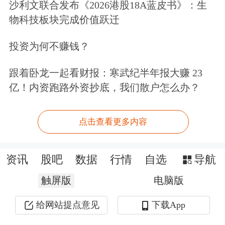
沙利文联合发布《2026港股18A蓝皮书》：生
要炒股，先开户。立即开户上车>>
物科技板块完成价值跃迁
投资为何不赚钱？
文章来源：东方财富Choice数据
跟着卧龙一起看财报：寒武纪半年报大赚 23
亿！内资跑路外资抄底，我们散户怎么办？
点击查看更多内容
资讯
股吧
数据
行情
自选
导航
触屏版
电脑版
给网站提点意见
下载App