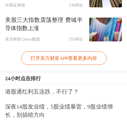
中国证券报
530评论
点击查看PDF原文
美股三大指数震荡整理 费城半
免责声明：本文基于AI生产，仅供参
导体指数上涨
考，不构成任何投资建议，据此操作风
东方财富Choice数据
355评论
险自担。
东方财富
发布此内容旨在传播
打开东方财富APP查看更多内容
更多信息，与本平台立场无关。东方财
富力求但不保证数据的完全准确，如有
24小时点击排行
错漏请以中国证监会指定上市公司信息
港股通红利五连跌，不行了？
披露媒体为准，东方财富不对因该资料
全部或部分内容而引致的盈亏承担任何
深夜14股发业绩，5股业绩暴雷，9股业绩增
长，别搞错方向
责任。用户个人对服务的使用承担风