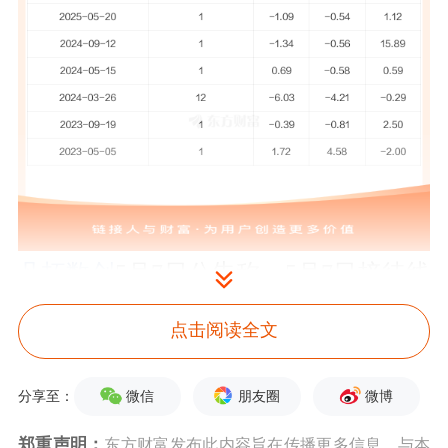
凡拓数创
5月7日公告称，
5月7日
接待线
上参加公司2025年度暨2026年第一季度
点击阅读全文
业绩说明会的全体投资者
调研。
接待人
员包括董事长、总经理 伍穗颖,董事会
微信
朋友圈
微博
分享至：
秘书 段一龙,保荐代表人 曹今,独立董事
郑重声明：
东方财富发布此内容旨在传播更多信息，与本