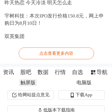
险，东方财富对此不作任何类型的担
昨天热恋 今天冷淡 明天怎么走
保。
宇树科技：本次IPO发行价格150.8元，网上申
购日为8月10日！
还在观望？股票账户早备好，行情来了
双英集团
及时上车>>
文章来源：东方财富Choice数据
点击查看更多内容
资讯
股吧
数据
行情
自选
导航
触屏版
电脑版
给网站提点意见
下载App
低版本下载指南