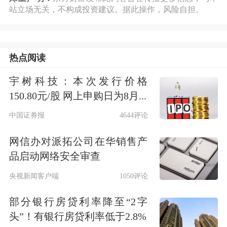
站立场无关，不构成投资建议。据此操作，风险自担。
李超红,财务总监 曾定雄。
公司就以下问题进行了回复：
1.请问公
热点阅读
司的AI3D
数字孪生
产品及解决方案营
宇树科技：本次发行价格
业收入构成是怎样的? 答:尊敬的投资者
150.80元/股 网上申购日为8月...
您好,公司AI 3D数字孪生产品及解决方
中国证券报
4644评论
案主要包括:1、以AI技术、3D数字孪生
网信办对派拓公司在华销售产
技术、实景渲染技术、感知交互技术、
品启动网络安全审查
模仿仿真、
海量数据
承载技术、行业AI
央视新闻客户端
1050评论
小模型搭建技术等为依托,融合GIS、
部分银行房贷利率降至“2字
BIM、CIM等技术,为...
头”！有银行房贷利率低于2.8%