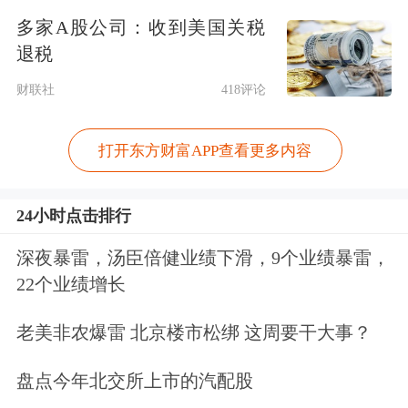
多家A股公司：收到美国关税
会秘书 李丽娜。
退税
公司就以下问题进行了回复：
一、公司
财联社
418评论
2026 年一季度经营情况介绍 今年以来,
打开东方财富APP查看更多内容
国际地缘冲突升级,上游能源价格大幅
上涨,通胀呈现再度抬头的趋势。在此
24小时点击排行
背景下,全球经济增长动能有所减弱,宏
深夜暴雷，汤臣倍健业绩下滑，9个业绩暴雷，
观环境不确定性显著上升。面对外部环
22个业绩增长
境挑战,公司聚焦
半导体
显示、
新能源
老美非农爆雷 北京楼市松绑 这周要干大事？
光伏和
半导体材料
三大核心业务,持续
盘点今年北交所上市的汽配股
强化高科技、重资产、长周期的经营壁