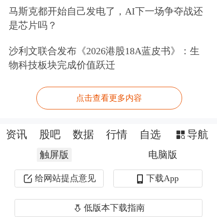
垒...
马斯克都开始自己发电了，AI下一场争夺战还
是芯片吗？
点击查看PDF原文
沙利文联合发布《2026港股18A蓝皮书》：生
物科技板块完成价值跃迁
免责声明：本文基于AI生产，仅供参
考，不构成任何投资建议，据此操作风
点击查看更多内容
险自担。
东方财富
发布此内容旨在传播
更多信息，与本平台立场无关。东方财
资讯
股吧
数据
行情
自选
导航
富力求但不保证数据的完全准确，如有
触屏版
电脑版
错漏请以中国证监会指定上市公司信息
给网站提点意见
下载App
披露媒体为准，东方财富不对因该资料
全部或部分内容而引致的盈亏承担任何
低版本下载指南