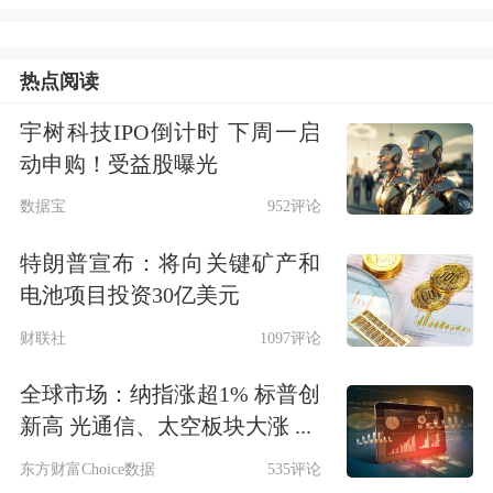
热点阅读
宇树科技IPO倒计时 下周一启
动申购！受益股曝光
TCL科技
5月7日公告称，
5月6日
接待睿
数据宝
952评论
远基金管理有限公司
等84家机构
调研。
接待人员包括TCL科技董事会秘书 廖
特朗普宣布：将向关键矿产和
电池项目投资30亿美元
骞,TCL科技CFO 黎健,TCL科技财务运
财联社
1097评论
营部负责人 净春梅,TCL科技资本市场
全球市场：纳指涨超1% 标普创
部负责人 罗勇,TCL华星CFO 杨安
新高 光通信、太空板块大涨 ...
明,TCL华星TV、商显事业部负责人 王
东方财富Choice数据
535评论
修艺,
TCL中环
CFO 杨帆,TCL中环董事