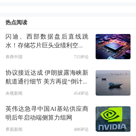
热点阅读
闪迪、西部数据盘后直线跳
水！存储芯片巨头业绩利空...
重阳投资合伙人
舒泰峰：巴菲特接班人
券商中国
715评论
的定力
协议接近达成 伊朗披露海峡新
2026年的伯克希尔 · 哈撒韦股东大会。
航道通行细节 美方再提“倒计...
《巴伦周刊》对格雷格 · 阿贝尔的表现
央视新闻
454评论
给出了B+的打分，其专业度得到了认
英伟达急寻中国AI基站供应商
可，表达能力则与“段子手”巴菲特有明
明后年启动端侧算力组网
显差距。
界面新闻
488评论