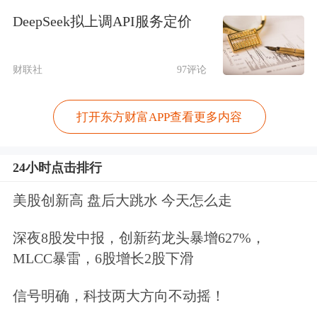
DeepSeek拟上调API服务定价
刨去技术层面的探讨，让我印象最深刻
的是阿贝尔言辞当中展现出来的他对巴
财联社
97评论
菲特这位老师价值观和方法论上的传
承。
打开东方财富APP查看更多内容
在回答AI的问题时，他一方面承认AI的
24小时点击排行
应用为所有业务带来了机遇，但是他
美股创新高 盘后大跳水 今天怎么走
说：“我们不会为了AI而AI。只有看到
深夜8股发中报，创新药龙头暴增627%，
真实价值才会出手投资。AI必须对我们
MLCC暴雷，6股增长2股下滑
的业务有实质性的增益。”即使遇到AI
信号明确，科技两大方向不动摇！
这么大的风口，也坚持从价值的本源出