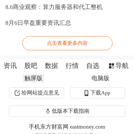
发，风格不漂移，展现出强大定力。
8.6商业观察：算力服务器和代工整机
他还展现了与老师一样的长期思维，他
8月6日早盘重要资讯汇总
说：“我们对风险的思考方式不同，我
点击查看更多内容
们以伯克希尔的思维方式看待它们，会
展望未来十年：十年后这项业务会是什
资讯
股吧
数据
行情
自选
导航
么样子？如果我们不理解十年后的样
触屏版
电脑版
子，那我们就不做。”
给网站提点意见
下载App
“我们在伯克希尔最大的优势之一就是
低版本下载指南
耐心和在配置资本时的纪律性。”他
说，“我们希望对其未来5年、10年的经
手机东方财富网 eastmoney.com