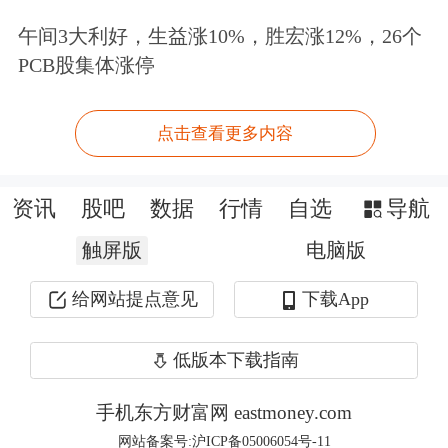
二是为战略性发展提供具备弹性的资
午间3大利好，生益涨10%，胜宏涨12%，26个
源。通过资助业务扩展及基建设施升
PCB股集体涨停
级，以及寻求潜在的未来投资或收购机
会，同时亦强化集团的资产负债表。
点击查看更多内容
三是优化营运资金管理。通过维持适当
资讯
股吧
数据
行情
自选
导航
的营运资金储备以支持日常营运，并缓
触屏版
电脑版
冲潜在市场或营运风险。
给网站提点意见
下载App
公开资料显示，VodafoneThree是英国
低版本下载指南
电信市场头部玩家。该公司2023年5月
手机东方财富网 eastmoney.com
注册，2024年9月整合沃达丰英国电讯
网站备案号:沪ICP备05006054号-11