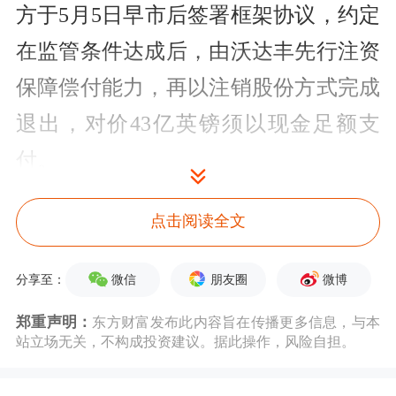
方于5月5日早市后签署框架协议，约定
在监管条件达成后，由沃达丰先行注资
保障偿付能力，再以注销股份方式完成
退出，对价43亿英镑须以现金足额支
付。
长和方面表示，此次股权注销在会计上
点击阅读全文
视同出售，完成后持股归零、丧失重大
微信
朋友圈
微博
分享至：
影响，按权益法终止确认，预计实现处
置收益约47亿港元，相关累计汇兑调整
郑重声明：
东方财富发布此内容旨在传播更多信息，与本
站立场无关，不构成投资建议。据此操作，风险自担。
同步计入损益，最终金额以交割日账面
值、汇率及交易费用为准。