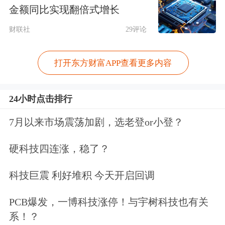
谈及抛售VodafoneThree股份的原因，
金额同比实现翻倍式增长
长和方面在公告中解释称，公司董事会
财联社
29评论
认为，注销事项将使集团能够按具备吸
打开东方财富APP查看更多内容
引力的估值变现其投资项目。由注销事
项产生的大额现金所得款项将用于以下
24小时点击排行
三项用途：
7月以来市场震荡加剧，选老登or小登？
一是强化集团的财务状况。通过增加现
硬科技四连涨，稳了？
金储备及减少
综合
净财务负债，从而提
科技巨震 利好堆积 今天开启回调
升整体资金流动性及财务稳定性，同时
符合集团现有信贷评级。
PCB爆发，一博科技涨停！与宇树科技也有关
系！？