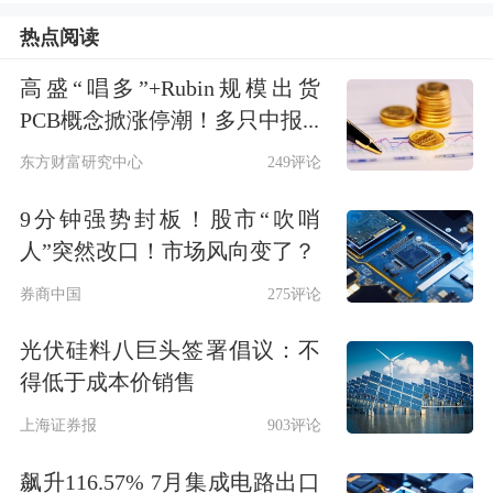
热点阅读
交易触发港交所上市规则须予披露标
高盛“唱多”+Rubin规模出货
准，尚待英国国家安全与投资法申报、
PCB概念掀涨停潮！多只中报...
金融行为监管局流程等条件满足，最晚
东方财富研究中心
249评论
不超协议签署后六个月完成，双方可共
9分钟强势封板！股市“吹哨
同豁免或延期，未达标则有权终止协
人”突然改口！市场风向变了？
议。
券商中国
275评论
消息落地当日，港股市场给予正面回
光伏硅料八巨头签署倡议：不
得低于成本价销售
应，长和逆市收涨4.13%，报68港元，
上海证券报
903评论
市值升至2604亿港元。
飙升116.57% 7月集成电路出口