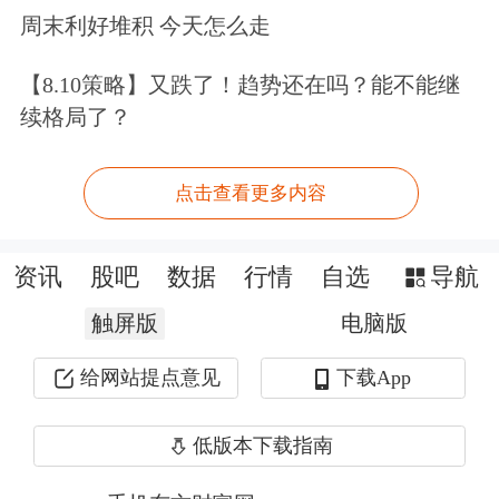
不过，奥马哈近年来也确实在加大基建
周末利好堆积 今天怎么走
发展的力度。此次大会期间，如果开车
【8.10策略】又跌了！趋势还在吗？能不能继
穿行在这座城市，往往会遇到有一些路
续格局了？
段因施工而无法通行，杜兰解释
点击查看更多内容
称：“奥马哈在基础设施上投入大，轻
轨系统预计明年开通。”
资讯
股吧
数据
行情
自选
导航
他表示，奥马哈也希望吸引更多人才来
触屏版
电脑版
到当地进行创业、建设经济。当地生活
给网站提点意见
下载App
成本低、就业机会多，有优质医疗和公
低版本下载指南
立学校系统。