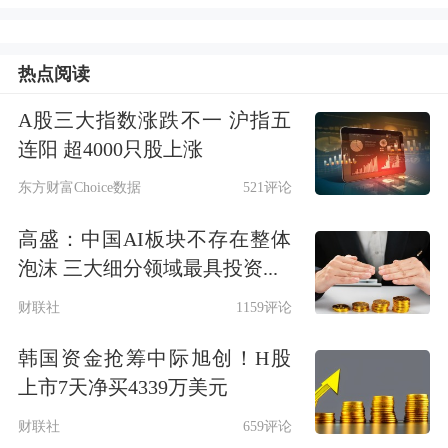
不知道这是谁，但其实巴菲特一直都出
现在奥马哈各个角落，大家都习惯叫他
热点阅读
Warren（沃伦）。”
A股三大指数涨跌不一 沪指五
另一件趣事则和巴菲特最喜欢的当地牛
连阳 超4000只股上涨
排馆Gorat‘s有关。“早年比尔·盖茨来奥
东方财富Choice数据
521评论
马哈的时候，巴菲特开车载他去Gorat’s
高盛：中国AI板块不存在整体
吃饭，开的是他那辆旧别克车，但当他
泡沫 三大细分领域最具投资...
们出来的时候，发现怎么开车都无法发
财联社
1159评论
动，显然是车坏了，于是他们只能叫
韩国资金抢筹中际旭创！H股
车，两个世界最富有的男人要叫
上市7天净买4339万美元
车。”杜兰说。
财联社
659评论