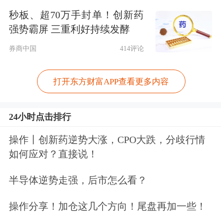
秒板、超70万手封单！创新药
值得一提的是，奥马哈民风保守、重视
强势霸屏 三重利好持续发酵
家庭。有当地人对第一财经提及，对于
券商中国
414评论
奥马哈首条现代公共有轨电车项目，此
前遭到部分居民的极力反对，巴菲特甚
打开东方财富APP查看更多内容
至亲自写信给报纸，罕见介入地方政治
24小时点击排行
表达反对。有轨电车之争，本质上
操作丨创新药逆势大涨，CPO大跌，分歧行情
是“奥马哈要不要放弃小镇气质”的身份
如何应对？直接说！
认同之争，代表一些奥马哈人希望保持
半导体逆势走强，后市怎么看？
低调，不想让城市变得过于便利而导致
太多人涌入。
操作分享！加仓这几个方向！尾盘再加一些！