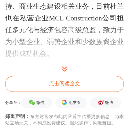
持、商业生态建设相关业务，目前杜兰
也在私营企业MCL Construction公司担
任多元化与经济包容高级总监，致力于
为小型企业、弱势企业和少数族裔企业
提供成功机会。
“外地人像崇拜超级偶像般崇拜他们，
当地人则习以为常，巴菲特和查理像大
点击阅读全文
家的叔叔。”杜兰回忆称，他1993年初
微信
朋友圈
微博
分享至：
次来到奥马哈时，站在DQ冰淇淋店前
郑重声明：
东方财富发布此内容旨在传播更多信息，与本
排队，“有人说巴菲特也在排队，我都
站立场无关，不构成投资建议。据此操作，风险自担。