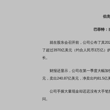
伯
巴菲特：
席连线｜东方财富证券陈果：A股再平衡的
债券知识通识：从基础认
，将吹向何处
就在股东会召开前，公司公布了其202
了超过3970亿美元（约合人民币3万亿）
长。
财报还显示，公司在第一季度大幅加快权
元，卖出240.87亿美元，净卖出约81.5亿
公司手握大量现金却迟迟没有大手笔投
问。