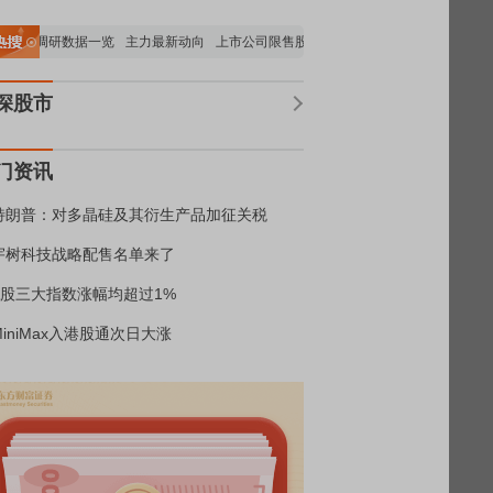
构调研数据一览
主力最新动向
上市公司限售股解禁一览
昨日涨停
电力板块走强
深股市
门资讯
特朗普：对多晶硅及其衍生产品加征关税
宇树科技战略配售名单来了
A股三大指数涨幅均超过1%
MiniMax入港股通次日大涨