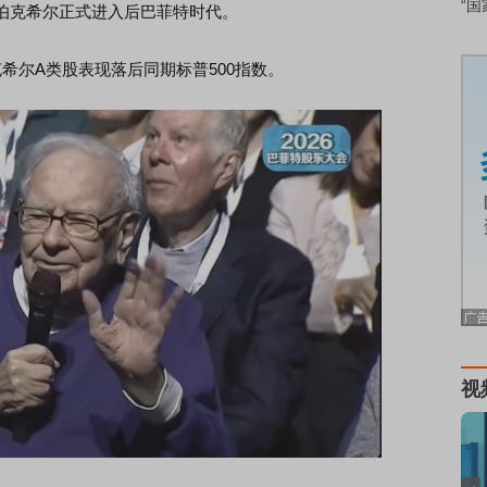
“国
伯克希尔正式进入后巴菲特时代。
尔A类股表现落后同期标普500指数。
视