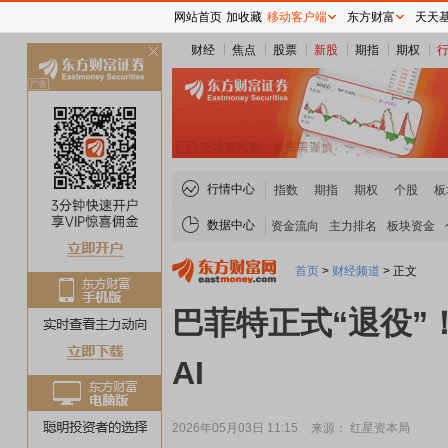
网站首页
加收藏
移动客户端
东方财富
天天
财经
焦点
股票
新股
期指
期权
关
闭
行情中心
指数
期指
期权
个股
板
数据中心
资金流向
主力排名
板块资金
首页
>
财经频道
>
正文
巴菲特正式“退役”
AI
2026年05月03日 11:15
来源： 红星资本局