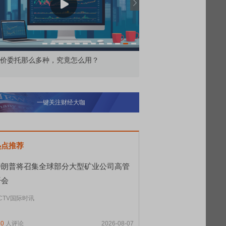
价委托那么多种，究竟怎么用？
北交所顶格打新居然只能
一键关注财经大咖
热点推荐
特朗普将召集全球部分大型矿业公司高管
开会
CTV国际时讯
40
人评论
2026-08-07