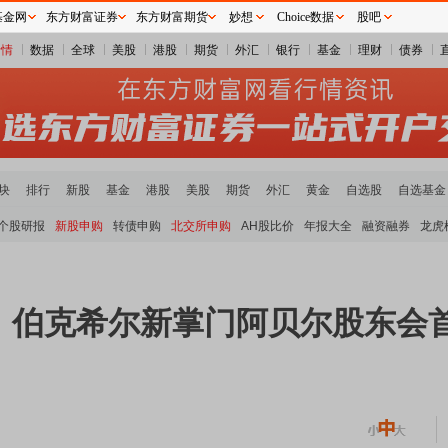
基金网
东方财富证券
东方财富期货
妙想
Choice数据
股吧
行情
数据
全球
美股
港股
期货
外汇
银行
基金
理财
债券
块
排行
新股
基金
港股
美股
期货
外汇
黄金
自选股
自选基金
个股研报
新股申购
转债申购
北交所申购
AH股比价
年报大全
融资融券
龙虎
！伯克希尔新掌门阿贝尔股东会首