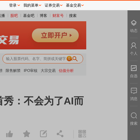
登录
我的菜单
证券交易
基金交易
直播
股吧
基金吧
博客
财富号
搜索
动态
个人
0
榜
限售解禁
IPO审核
大宗交易
估值分析
自选
秀：不会为了AI而
消息
搜索