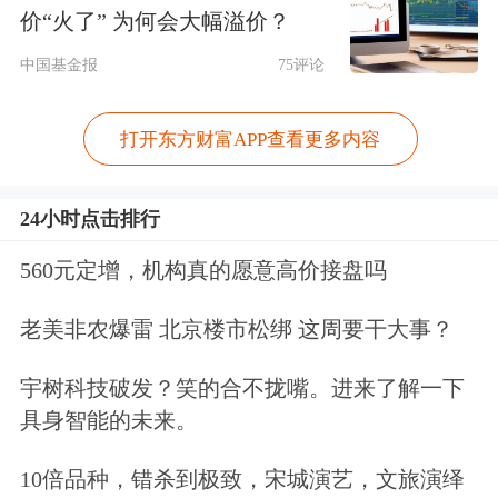
受全场致意。
价“火了” 为何会大幅溢价？
中国基金报
75评论
巴菲特谈及库克接掌苹果创始人史蒂夫
·乔布斯所承受的巨大压力，以及库克
打开东方财富APP查看更多内容
如何顶住压力取得了成功。巴菲特
说：“要接替史蒂夫（乔布斯）、还要
24小时点击排行
超越他的成就，需要多大的勇气？这堪
560元定增，机构真的愿意高价接盘吗
称美国商业史上的一个奇迹。史蒂夫离
老美非农爆雷 北京楼市松绑 这周要干大事？
世后，我们做出投资决定，将伯克希尔
宇树科技破发？笑的合不拢嘴。进来了解一下
近一成的资源押注于苹果，实际上是交
具身智能的未来。
到了蒂姆手中，而他已将其变成了税前
10倍品种，错杀到极致，宋城演艺，文旅演绎
约1850亿美元的回报。”