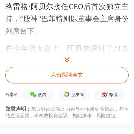
格雷格·阿贝尔接任CEO后首次独立主
持，“股神”巴菲特则以董事会主席身份
列席台下。
在今年的大会上，阿贝尔探讨了AI战
略、
网络安全
、能源转型、股票回购等
诸多话题，宣告伯克希尔正式进入“后
点击阅读全文
巴菲特时代”。
微信
朋友圈
微博
分享至：
巴菲特再度赞赏阿贝尔
郑重声明：
东方财富发布此内容旨在传播更多信息，与本
站立场无关，不构成投资建议。据此操作，风险自担。
巴菲特在伯克希尔·哈撒韦年度股东大
会上发言时，再度对格雷格·阿贝尔大