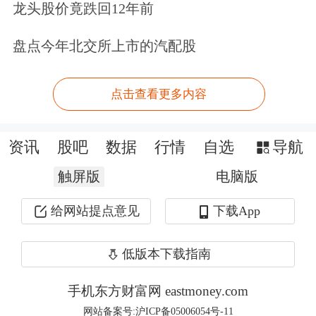
龙头股价竟跌回12年前
巴菲特：伯克希尔尚未迎来理想的投资
盘点今年北交所上市的汽配股
环境
点击查看更多内容
在伯克希尔股东会期间播放视频显示，
巴菲特在接受采访时承认，他对当前的
资讯
股吧
数据
行情
自选
导航
投资环境并不满意。“从为伯克希尔配
触屏版
电脑版
置资金的角度来看，这并不是我们理想
给网站提点意见
下载App
的环境。”巴菲特称，公司拥有合适的
管理团队，能够选择出手时机。他表
低版本下载指南
示，尽管伯克希尔有时看起来像是
手机东方财富网 eastmoney.com
在“无所作为”，但在其他时候其实“相
网站备案号:沪ICP备05006054号-11