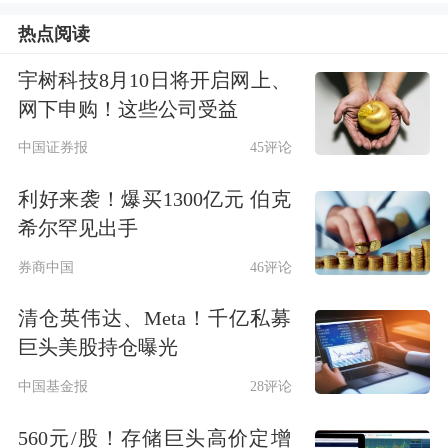
热点阅读
加赞赏。他提到，当天正是当年官宣阿
贝尔出任首席执行官的纪念日。
宇树科技8月10日将开启网上、
网下申购！这些公司受益
巴菲特表示：“我们做不出比这更好的
中国证券报
45评论
选择了，这次任命百分之百成功。他不
利好来袭！爆买1300亿元 伯克
仅接手了我过往的所有工作，还做得更
希尔罕见出手
多、更好。他就是最合适的人选。”
券商中国
46评论
巴菲特致辞盛赞库克
清仓英伟达、Meta！千亿私募
巨头美股持仓曝光
巴菲特随后在股东大会开场致辞中，特
中国基金报
28评论
意请即将卸任的
苹果
首席执行官库克接
560元/股！存储巨头高价定增