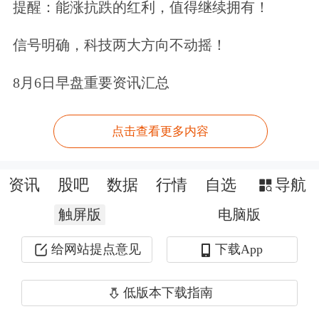
提醒：能涨抗跌的红利，值得继续拥有！
财报数据还显示，
截至2026年3月31
日，公司现金储备合计3973.8亿美元
，
信号明确，科技两大方向不动摇！
其中现金与短期国债合计约3907亿美
8月6日早盘重要资讯汇总
元，铁路及
公用事业
板块另持有现金
66.44亿美元。与上次披露时约3700亿
点击查看更多内容
美元相比，一季度末伯克希尔的现金储
备再创
历史新高
。
资讯
股吧
数据
行情
自选
导航
触屏版
电脑版
目前，伯克希尔前五大持仓分别为
美国
给网站提点意见
下载App
运通
、
苹果
、
美国银行
、
可口可乐
和
雪
佛龙
。
低版本下载指南