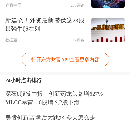
12.40亿美元，上年同期为净亏损50.38
券商中国
255评论
亿美元。
新建仓！外资最新潜伏这23股
最强牛股在列
伯克希尔表示，经营业绩可能会受到未
数据宝
47评论
来期间持续的宏观经济和地缘政治冲突
及事件影响，包括战争、不断发展的国
打开东方财富APP查看更多内容
际贸易政策和关税带来的紧张局势等，
以及行业或公司特定因素或事件变化的
24小时点击排行
影响。这些事件的最终结果仍存在相当
深夜8股发中报，创新药龙头暴增627%，
MLCC暴雷，6股增长2股下滑
大的不确定性，目前无法可靠地预测这
些事件对业务的最终影响。
美股创新高 盘后大跳水 今天怎么走