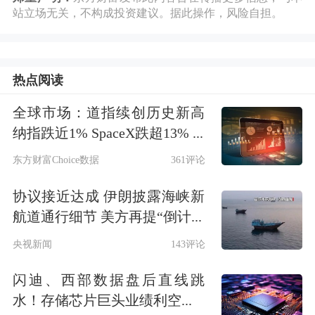
股东们希望了解，手握3973亿美元现
站立场无关，不构成投资建议。据此操作，风险自担。
金，伯克希尔如何在格雷格·阿贝尔的
带领下重振。
热点阅读
净利增120%，现金储备达3973亿美元
全球市场：道指续创历史新高
纳指跌近1% SpaceX跌超13% ...
创新高
东方财富Choice数据
361评论
正式问答环节开始前，伯克希尔-哈撒
协议接近达成 伊朗披露海峡新
韦发布的2026财年一季报显示，一季度
航道通行细节 美方再提“倒计...
公司实现归属于股东的净利润101.06亿
央视新闻
143评论
美元，上年同期为46.03亿美元，同比
闪迪、西部数据盘后直线跳
增长近120%。同期，公司投资净亏损
水！存储芯片巨头业绩利空...