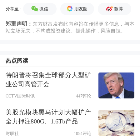
并不妨碍特朗普提名的凯文·沃什的改
微信
朋友圈
微博
分享至：
革计划。他计划废除点阵图、取消记者
郑重声明：
东方财富发布此内容旨在传播更多信息，与本
站立场无关，不构成投资建议。据此操作，风险自担。
会、弱化前瞻指引，或终结美联储延续
32年的“透明时代”。在油价飙升、通胀
高企的背景下，这位新主席能否兑现降
热点阅读
息承诺，成为全球市场最大悬念。
特朗普将召集全球部分大型矿
业公司高管开会
◆ 本周，谷歌母公司Alphabet股价大涨
CCTV国际时讯
447评论
近12%，总市值正悄然逼近5万亿美元
美股光模块黑马计划大幅扩产
大关，与此同时，
英伟达
周跌超4.7%。
全力押注800G、1.6Tb产品
目前，Alphabet距离超越英伟达市值仅
财联社
1054评论