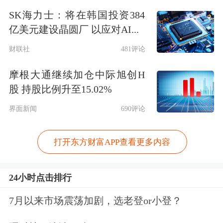
差3.2%。从期权价格来看，谷歌将很快
SK海力士：将在韩国投资384
超越英伟达，成为全球市值最高的公
亿美元建设晶圆厂 以应对AI...
司。市场正在重新定价AI算力与应用的
财联社
481评论
价值权重。当前，由于AI资本支出狂
摩根大通继续加仓中际旭创H
飙，科技巨头正在面临自由现金流枯竭
股 持股比例升至15.02%
的风险。
界面新闻
690评论
◆ 白宫称与伊朗敌对行动已“结束” ，
打开东方财富APP查看更多内容
美军“福特”号航母离开中东；特朗普威
胁提高欧盟输美
汽车
关税至25%；伯克
24小时点击排行
希尔将迎来巴菲特退休后首次股东大
7月以来市场震荡加剧，选老登or小登？
会，今年已跑输标普500约10个百分