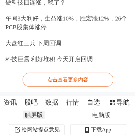
硬科技四连涨，稳了？
点；阿联酋退出OPEC：一个时代落
午间3大利好，生益涨10%，胜宏涨12%，26个
幕，更大分裂开场？特朗普威胁提高欧
PCB股集体涨停
盟输美汽车关税至25%；标普500、纳
大盘红三兵 下周回调
指连涨五周，
英特尔
4月涨114%成头号
大牛股，日本干预汇率，规模或达2180
科技巨震 利好堆积 今天开启回调
亿元。
点击查看更多内容
鲍威尔打破75年传统
资讯
股吧
数据
行情
自选
导航
美联储32年“透明时代”将终结
触屏版
电脑版
凯文·沃什能否兑现降息承诺？
给网站提点意见
下载App