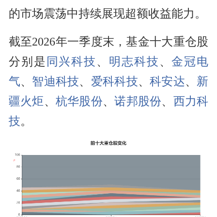
的市场震荡中持续展现超额收益能力。
截至2026年一季度末，基金十大重仓股
分别是
同兴科技
、
明志科技
、
金冠电
气
、
智迪科技
、
爱科科技
、
科安达
、
新
疆火炬
、
杭华股份
、
诺邦股份
、
西力科
技
。