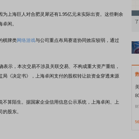
上海巨人对合肥灵犀还有1.95亿元未实际出资。这些剩余
果：A股再平衡的
债券知识通识：从基础认知到特色品种
了
海卓闲。
的棋牌类
网络游戏
与公司重点布局赛道协同效应较弱，通过
确表示，本次交易不涉及关联交易、不构成重大资产重组，
监局《决定书》，上海卓闲支付的股权转让款资金穿透来源
8
不算陌生。据国家企业信用信息公示系统，上海卓闲、上
财
司的股东。
5