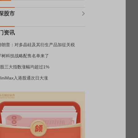
深股市
门资讯
特朗普：对多晶硅及其衍生产品加征关税
宇树科技战略配售名单来了
A股三大指数涨幅均超过1%
MiniMax入港股通次日大涨