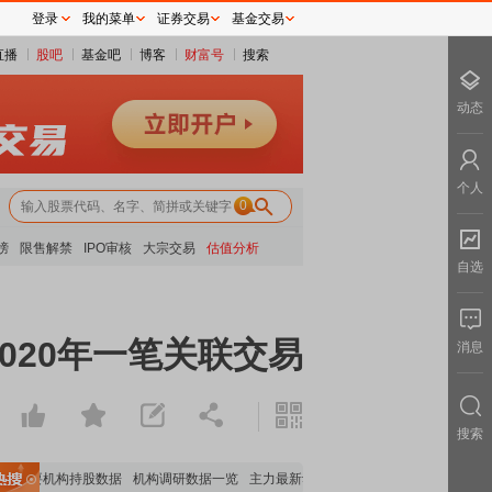
登录
我的菜单
证券交易
基金交易
直播
股吧
基金吧
博客
财富号
搜索
动态
个人
0
榜
限售解禁
IPO审核
大宗交易
估值分析
自选
020年一笔关联交易
消息
搜索
重要机构持股数据
机构调研数据一览
主力最新动向
上市公司限售股解禁一览