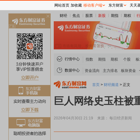
网站首页
加收藏
移动客户端
东方财富
天天
财经
焦点
股票
新股
期指
期权
关
闭
行情中心
指数
期指
期权
个股
板
数据中心
资金流向
主力排名
板块资金
首页
>
财经频道
>
正文
巨人网络史玉柱被重
2026年04月30日 21:19
来源： 每日经济新闻