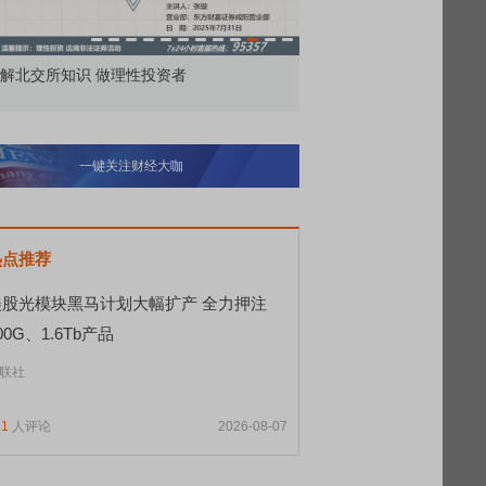
解北交所知识 做理性投资者
市价委托那么多种，究竟
一键关注财经大咖
热点推荐
美股光模块黑马计划大幅扩产 全力押注
00G、1.6Tb产品
联社
61
人评论
2026-08-07