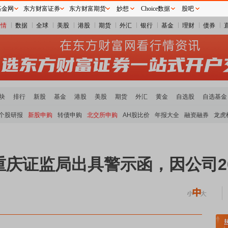
基金网
东方财富证券
东方财富期货
妙想
Choice数据
股吧
行情
数据
全球
美股
港股
期货
外汇
银行
基金
理财
债券
块
排行
新股
基金
港股
美股
期货
外汇
黄金
自选股
自选基金
个股研报
新股申购
转债申购
北交所申购
AH股比价
年报大全
融资融券
龙虎
庆证监局出具警示函，因公司2
稀土板块领涨
元件板块走强
半导体板块活跃
沪深资金流向
A股估值分析全览