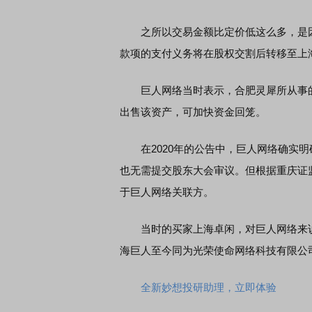
之所以交易金额比定价低这么多，是因为
EDMI K90 至尊版 新品发布会
首席连线｜东方财富证券陈
款项的支付义务将在股权交割后转移至上
风，将吹向何处
巨人网络当时表示，合肥灵犀所从事
出售该资产，可加快资金回笼。
在2020年的公告中，巨人网络确实明
也无需提交股东大会审议。但根据重庆证
于巨人网络关联方。
当时的买家上海卓闲，对巨人网络来说
海巨人至今同为光荣使命网络科技有限公
全新妙想投研助理，立即体验