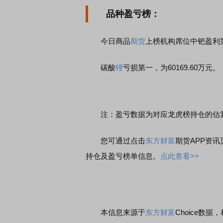
品种盈亏榜：
今日商品
期货
上榜机构席位中钯盈利第一
碳酸
锂
亏损第一，为60169.60万元。
注：盈亏数据为对应龙虎榜持仓的估
您可通过点击
东方财富
期货APP资讯
持仓及盈亏榜单信息。
点此查看>>
本信息来源于
东方财富
Choice