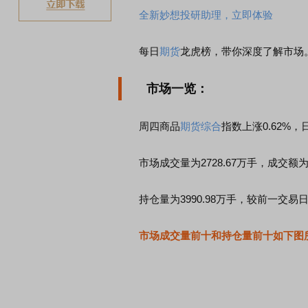
全新妙想投研助理，立即体验
每日
期货
龙虎榜，带你深度了解市场
市场一览：
周四商品
期货
综合
指数上涨0.62%，
市场成交量为2728.67万手，成交额为2
持仓量为3990.98万手，较前一交易日减
市场成交量前十和持仓量前十如下图