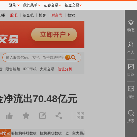
登录
我的菜单
证券交易
基金交易
直播
股吧
基金吧
博客
财富号
搜索
动态
个人
0
榜
限售解禁
IPO审核
大宗交易
估值分析
自选
净流出70.48亿元
消息
搜索
览
重要机构持股数据
机构调研数据一览
主力最新动向
上市公司限售股解禁一览