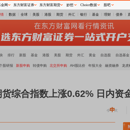
基金网
东方财富证券
东方财富期货
妙想
Choice数据
股吧
行情
数据
全球
美股
港股
期货
外汇
银行
基金
理财
债券
块
排行
新股
基金
港股
美股
期货
外汇
黄金
自选股
自选基金
个股研报
新股申购
转债申购
北交所申购
AH股比价
年报大全
融资融券
龙虎
期货综合指数上涨0.62% 日内资金
煤炭板块领涨
贵金属板块走强
半导体板块活跃
沪深资金流向
A股估值分析全