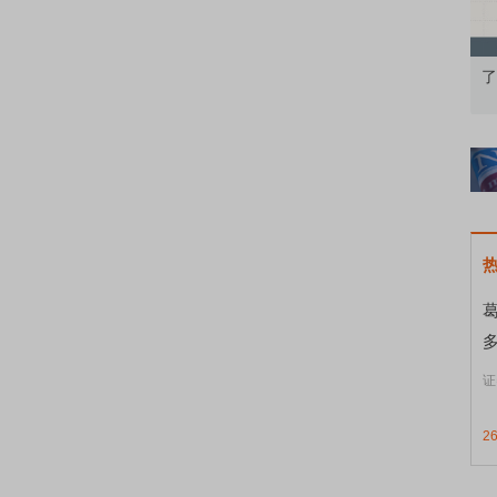
知到特色品种
了解北交所知识 做理性投资者
市
多
证
2