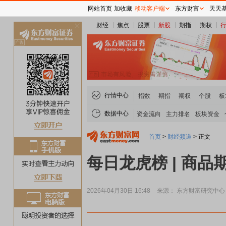
网站首页
加收藏
移动客户端
东方财富
天天
财经
焦点
股票
新股
期指
期权
关
闭
行情中心
指数
期指
期权
个股
板
数据中心
资金流向
主力排名
板块资金
首页
>
财经频道
>
正文
每日龙虎榜 | 商品
2026年04月30日 16:48
来源： 东方财富研究中心