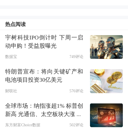
热点阅读
宇树科技IPO倒计时 下周一启
动申购！受益股曝光
数据宝
749评论
特朗普宣布：将向关键矿产和
电池项目投资30亿美元
财联社
576评论
全球市场：纳指涨超1% 标普创
新高 光通信、太空板块大涨 ...
东方财富Choice数据
502评论