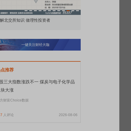
 做理性投资者
市价委托那么多种，究竟怎么用？
一键关注财经大咖
热点推荐
A股三大指数涨跌不一 煤炭与电子化学品
板块大涨
方财富Choice数据
07
人评论
2026-08-06