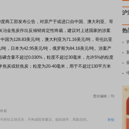
沪
度商工部发布公告，对原产于或进口自中国、澳大利亚、哥
热
灰冶金焦炭作出反倾销肯定性终裁，建议对上述国家的涉案
为128.83美元/吨，澳大利亚为71.16美元/吨，哥伦比亚
元/吨，日本为42.95美元/吨，俄罗斯为84.16美元/吨。涉案产
磷含量不超过0.030%，粒度不超过30毫米，允许5%的粒度
炭或软焦炭；粒度为20-40毫米，用于不超过130平方米
责任编辑：70
终裁
与本站立场无关，不构成投资建议。据此操作，风险自担。
举报