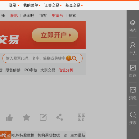
登录
我的菜单
证券交易
基金交易
直播
股吧
基金吧
博客
财富号
搜索
动态
个人
1
榜
限售解禁
IPO审核
大宗交易
估值分析
自选
消息
搜索
重要机构持股数据
机构调研数据一览
主力最新动向
上市公司限售股解禁一览