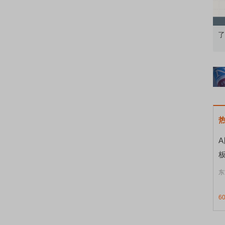
衡的
债券知识通识：从基础认知到特色品种
了解北交所知识
东
6