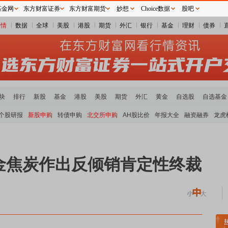
基金网
东方财富证券
东方财富期货
妙想
Choice数据
股吧
行情
数据
全球
美股
港股
期货
外汇
银行
基金
理财
债券
块
排行
新股
基金
港股
美股
期货
外汇
黄金
自选股
自选基金
个股研报
新股申购
转债申购
北交所申购
AH股比价
年报大全
融资融券
龙虎
金焦炭作出反倾销肯定性终裁
煤炭板块领涨
贵金属板块走强
半导体板块活跃
沪深资金流向
A股估值分析全览