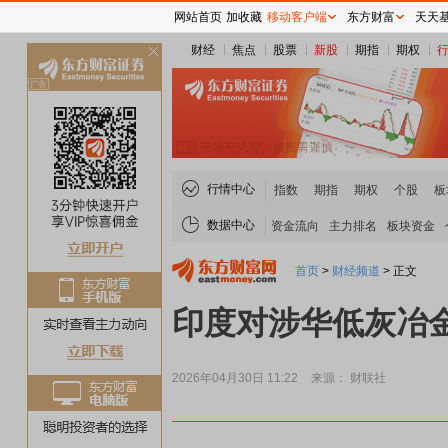
网站首页
加收藏
移动客户端
东方财富
天天
财经
焦点
股票
新股
期指
期权
关
闭
行情中心
指数
期指
期权
个股
板
数据中心
资金流向
主力排名
板块资金
首页
>
财经频道
>
正文
印度对涉华低灰冶
2026年04月30日 11:22
来源： 财联社