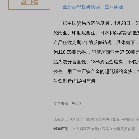
全新妙想投研助理，立即体验
据中国贸易救济信息网，4月28日，印
伦比亚、印度尼西亚、日本和俄罗斯的低
产品征收为期5年的反倾销税，具体如下：中国
为118.55美元/吨，印度尼西亚为67.50美
品为灰分含量低于18%的冶金焦炭，不包括
公差，用于生产铁合金的超低磷冶金焦；半焦
生铁制造的LAM焦炭。
文章来源：财联社
原标题：印度对涉华低灰冶金焦炭作出反倾销肯定性
郑重声明：
东方财富发布此内容旨在传播更多信息，