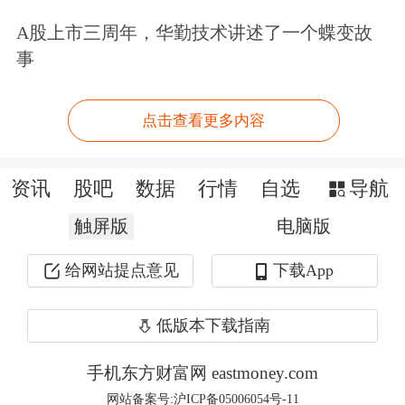
化现象或持续一段时间。一方面，金价
A股上市三周年，华勤技术讲述了一个蝶变故
高位；另一方面，全球整体居民消费能
事
力偏弱，消费降级现象普遍存在。
点击查看更多内容
世界黄金协会资深市场分析师路易斯·
斯特里特（Louise Street）表示，放眼
资讯
股吧
数据
行情
自选
导航
未来市场，地缘政治风险溢价仍将支撑
触屏版
电脑版
黄金投资需求；但若利率维持高位更
给网站提点意见
下载App
久，投资者对黄金的兴趣或有所降低。
尽管金价高企抑制金饰消费需求，但消
低版本下载指南
费金额仍有望保持韧性。
手机东方财富网 eastmoney.com
网站备案号:沪ICP备05006054号-11