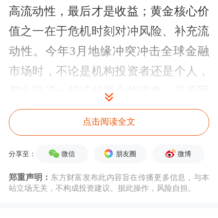
高流动性，最后才是收益；黄金核心价
值之一在于危机时刻对冲风险、补充流
动性。今年3月地缘冲突冲击全球金融
市场时，不论是机构投资者还是个人，
都出现了一些减持黄金的现象，其原因
是黄金行情稳健且市场流动性充足，卖
点击阅读全文
出变现可弥补其他投资板块的亏损缺
口。总体上看，央行长期配置黄金的逻
微信
朋友圈
微博
分享至：
辑并未出现方向性改变。
郑重声明：
东方财富发布此内容旨在传播更多信息，与本
站立场无关，不构成投资建议。据此操作，风险自担。
黄金投资热而金饰消费冷