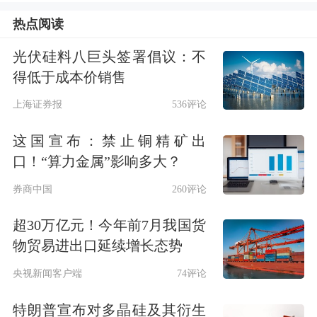
今年以来，黄金的亮眼表现和避险需求
热点阅读
的上升，不断推动全球金条与金币投
光伏硅料八巨头签署倡议：不
资。根据报告，一季度全球金条与金币
得低于成本价销售
投资同比增加42%，达474吨。
上海证券报
536评论
这国宣布：禁止铜精矿出
与此同时，全球实物黄金ETF维持净流
口！“算力金属”影响多大？
入态势。报告显示，一季度全球实物黄
券商中国
260评论
金ETF持仓增加62吨，亚洲投资者大举
超30万亿元！今年前7月我国货
买入84吨，欧美市场的持仓则有小幅下
物贸易进出口延续增长态势
滑 。
央视新闻客户端
74评论
受金价高位运行影响，一季度全球金饰
特朗普宣布对多晶硅及其衍生