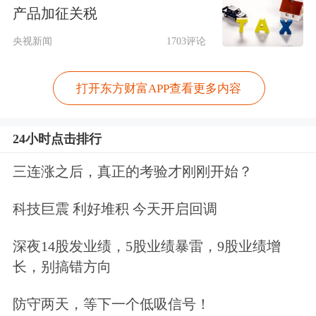
消费需求量同比下滑23%至300吨。报
产品加征关税
告提到，全球各主要市场金饰需求普遍
央视新闻
1703评论
降温。但从消费金额看，金饰需求则逆
打开东方财富APP查看更多内容
势增长，表明即便金价处于历史高位，
消费者的金饰购买意愿依旧稳健。
24小时点击排行
目前全球黄金投资需求远超消费，呈现
三连涨之后，真正的考验才刚刚开始？
出投资需求热、金饰消费冷的分化现
科技巨震 利好堆积 今天开启回调
象。
深夜14股发业绩，5股业绩暴雷，9股业绩增
长，别搞错方向
王立新对记者表示，在金价高企的格局
下，黄金投资需求热、金饰消费冷的分
防守两天，等下一个低吸信号！