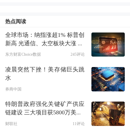
金饰消费额进一步上升，显示出消费者
对金饰兴趣不减。
热点阅读
一季度金条投资需求飙升至历史新高，
全球市场：纳指涨超1% 标普创
新高 光通信、太空板块大涨 ...
同比增长67%，环比激增180%，至207
东方财富Choice数据
245评论
吨。主要得益于国内居民持续的保值配
置需求、避险情绪升温，以及黄金相对
凌晨突然下挫！美存储巨头跳
水
其他资产的强劲表现。
券商中国
一季度中国黄金ETF净流入586亿元人
特朗普政府强化关键矿产供应
民币（约85亿美元），刷新上一季度纪
链建设 三大项目获5800万美...
录。史无前例的资金流入叠加金价上
财联社
11评论