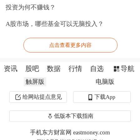
展望2026年二季度，世界黄金协会表
投资为何不赚钱？
示，二季度为金饰消费传统淡季，金饰
A股市场，哪些基金可以无脑投入？
消费需求或将进一步走弱。若在货币宽
松及相关刺激政策支撑下，近期消费者
点击查看更多内容
信心的改善势头或能够延续，金饰板块
的疲软态势或将得到一定遏制。
资讯
股吧
数据
行情
自选
导航
触屏版
电脑版
但同时，金条投资需求有望保持强劲。
给网站提点意见
下载App
地缘政治风险升温，国内债券收益率预
期下行以及黄金增值税改革的影响，均
低版本下载指南
将为中国金条金币销售提供持续支撑。
手机东方财富网 eastmoney.com
若金价表现强势，或央行持续发布购金