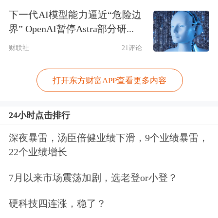
行，推动其
资产管理
总规模（AUM）
下一代AI模型能力逼近“危险边
增长26%，至3,040亿元人民币（约441
界” OpenAI暂停Astra部分研...
亿美元）。同期，国内黄金ETF持仓量
财联社
21评论
增加50吨（为历史第三高单季增量），
打开东方财富APP查看更多内容
升至298吨，资产管理总规模与持仓量
双双刷新季度末峰值。
24小时点击排行
中国人民银行一季度报告合计增持黄金
深夜暴雷，汤臣倍健业绩下滑，9个业绩暴雷，
22个业绩增长
7吨，推动官方黄金储备增至2,313吨，
占外汇储备总额的9%。一季度亦为央
7月以来市场震荡加剧，选老登or小登？
行连续第六个季度增持黄金。
硬科技四连涨，稳了？