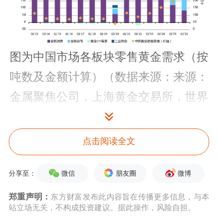
图为中国市场各板块零售黄金需求（按
吨数及金额计算）（数据来源：来源：
金属聚焦公司，上海黄金交易所，世界
黄金协会）
点击阅读全文
具体数据显示，一季度金饰需求同比下
降32%，至85吨，但环比回升4%。整体
微信
朋友圈
微博
分享至：
来看，金价波动以及消费者信心仍处低
郑重声明：
东方财富发布此内容旨在传播更多信息，与本
位，持续对国内金饰消费施压。不过，
站立场无关，不构成投资建议。据此操作，风险自担。