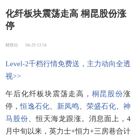
化纤板块震荡走高 桐昆股份涨
停
财联社
04-29 13:54
Level-2千档行情免费送，主力动向全透
视>>
午后化纤板块震荡走高，
桐昆股份
涨
停，
恒逸石化
、
新凤鸣
、
荣盛石化
、
神
马股份
、恒天海龙跟涨。消息面上，4
月中旬以来，英力士+恒力+三房巷合计