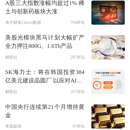
A股三大指数涨幅均超过1% 稀
土与创新药板块大涨
东方财富Choice数据
794评论
美股光模块黑马计划大幅扩产
全力押注800G、1.6Tb产品
财联社
297评论
SK海力士：将在韩国投资384
亿美元建设晶圆厂 以应对AI...
财联社
267评论
中国央行连续第21个月增持黄
金
界面新闻
97评论