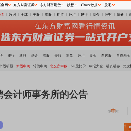
基金网
东方财富证券
东方财富期货
妙想
Choice数据
股吧
行情
数据
全球
美股
港股
期货
外汇
银行
基金
理财
债券
块
排行
新股
基金
港股
美股
期货
外汇
黄金
自选股
自选基金
个股研报
新股申购
转债申购
北交所申购
AH股比价
年报大全
融资融券
龙虎
聘会计师事务所的公告
土板块领涨
元件板块走强
半导体板块活跃
沪深资金流向
A股估值分析全览
重