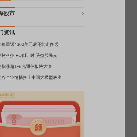
深股市
门资讯
金价重返4300美元后还能走多远
宇树科技IPO倒计时 受益股曝光
纳指涨超1% 光通信板块大涨
硅谷企业悄悄换上中国大模型底座