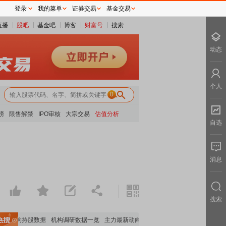
登录
我的菜单
证券交易
基金交易
直播
股吧
基金吧
博客
财富号
搜索
动态
个人
0
榜
限售解禁
IPO审核
大宗交易
估值分析
自选
消息
搜索
要机构持股数据
机构调研数据一览
主力最新动向
上市公司限售股解禁一览
昨日