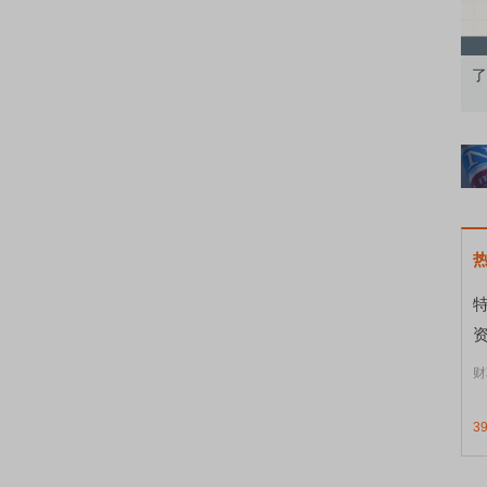
果：A股再平衡的
债券知识通识：从基础认知到特色品种
了
资
财
3