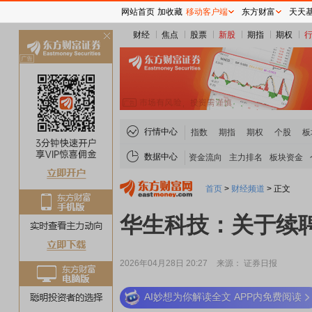
网站首页
加收藏
移动客户端
东方财富
天天
财经
焦点
股票
新股
期指
期权
关
闭
行情中心
指数
期指
期权
个股
板
数据中心
资金流向
主力排名
板块资金
首页
>
财经频道
>
正文
华生科技：关于续
2026年04月28日 20:27
来源： 证券日报
AI妙想为你解读全文 APP内免费阅读
稀