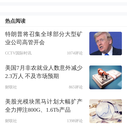
积金贷款的，新建商品房最高贷款额度
为180万元；二手房最高贷款额度为150
热点阅读
万元。
特朗普将召集全球部分大型矿
缴存人家庭同时符合多种可上浮贷款额
业公司高管开会
度情形的，以最高可上浮比例为限，不
CCTV国际时讯
1074评论
累加计算。
美国7月非农就业人数意外减少
2.3万人 不及市场预期
财联社
865评论
美股光模块黑马计划大幅扩产
全力押注800G、1.6Tb产品
财联社
1398评论