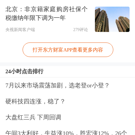
同时，新政明确支持代际互助。一是支
北京：非京籍家庭购房社保个
持代际互助提取，自政策实施之日起，
税缴纳年限下调为一年
缴存人家庭在长沙市购买首套或第二套
央视新闻客户端
279评论
自住房为新建商品房，提取住房公积金
打开东方财富APP查看更多内容
账户余额不足的，允许缴存人家庭的直
系亲属(父母和子女)提取各自的住房公
24小时点击排行
积金。二是支持代际互助还贷。缴存人
7月以来市场震荡加剧，选老登or小登？
家庭存在尚未结清的长沙住房公积金管
硬科技四连涨，稳了？
理中心公积金贷款，缴存人家庭的直系
亲属(父母和子女)可以申请添加为共同
大盘红三兵 下周回调
还款人，办理按月对冲还贷业务。
午间3大利好，生益涨10%，胜宏涨12%，26个