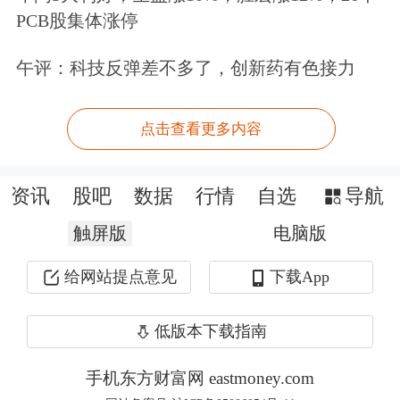
PCB股集体涨停
此外，扩大重大疾病提取住房公积金病
种范围。缴存人家庭及其父母，子女患
午评：科技反弹差不多了，创新药有色接力
重大疾病申请提取住房公积金的，病种
点击查看更多内容
由9种扩大至35种。
资讯
股吧
数据
行情
自选
导航
触屏版
电脑版
给网站提点意见
下载App
低版本下载指南
手机东方财富网 eastmoney.com