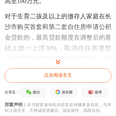
高至100万元。
对于生育二孩及以上的缴存人家庭在长
沙市购买首套和第二套自住房申请公积
金贷款的，最高贷款额度在调整后的基
础上统一上浮30%，取消自住房类型
为“新建商品房”的限制和生育二孩、三
孩分别上浮20%、30%的差异。
点击阅读全文
对于35周岁（含）以下获得全日制本科
微信
朋友圈
微博
分享至：
及以上学历的长沙市单位缴存青年人才
郑重声明：
东方财富发布此内容旨在传播更多信息，与本
家庭，在长沙市购买首套自住房申请公
站立场无关，不构成投资建议。据此操作，风险自担。