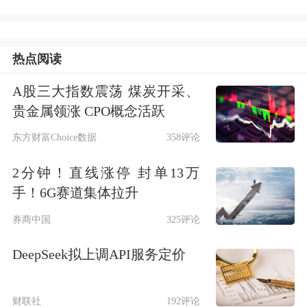
热点阅读
A股三大指数震荡 煤炭开采、
贵金属领涨 CPO概念活跃
东方财富Choice数据
358评论
2分钟！直线涨停 封单13万
手！6G赛道集体拉升
券商中国
325评论
DeepSeek拟上调API服务定价
财联社
192评论