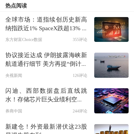
热点阅读
全球市场：道指续创历史新高
纳指跌近1% SpaceX跌超13% ...
东方财富Choice数据
355评论
协议接近达成 伊朗披露海峡新
航道通行细节 美方再提“倒计...
央视新闻
126评论
闪迪、西部数据盘后直线跳
水！存储芯片巨头业绩利空...
券商中国
244评论
新建仓！外资最新潜伏这23股