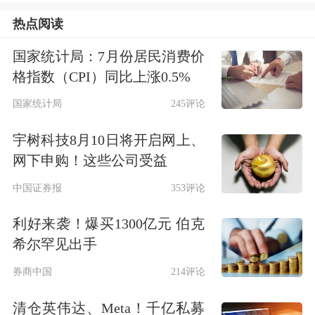
记“我是一名保险推销员”，把守法合规
热点阅读
和诚信经营刻入骨血，在长期主义中积
国家统计局：7月份居民消费价
累信任，在
专业服务
中赢得尊严。
格指数（CPI）同比上涨0.5%
中国平安2025年年报显示，去年末个人
国家统计局
245评论
寿险销售代理人数量为35.1万人，较上
宇树科技8月10日将开启网上、
年末下降3.3%，但代理人渠道新业务价
网下申购！这些公司受益
值同比增长10.4%。
中国证券报
353评论
利好来袭！爆买1300亿元 伯克
业内人士认为，国内寿险巨头平安人寿
希尔罕见出手
的转型实践，一定程度上也代表了国内
券商中国
214评论
寿险行业未来的发展主线。未来寿险行
清仓英伟达、Meta！千亿私募