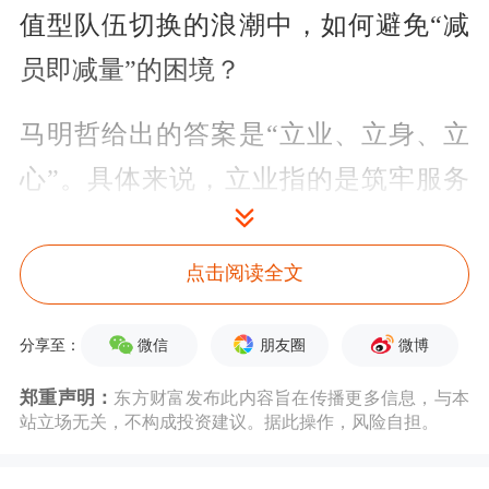
值型队伍切换的浪潮中，如何避免“减
员即减量”的困境？
马明哲给出的答案是“立业、立身、立
心”。具体来说，立业指的是筑牢服务
根基，将服务体系转化为客户实实在在
的价值；立身指的是锤炼服务能力，面
点击阅读全文
对客户需求日益多元、AI浪潮席卷而
微信
朋友圈
微博
分享至：
来、行业竞争格局深刻变化，需要精进
郑重声明：
东方财富发布此内容旨在传播更多信息，与本
专业，更要以科技引领为驱动，用AI赋
站立场无关，不构成投资建议。据此操作，风险自担。
能各项服务提质增效；立心则指始终铭