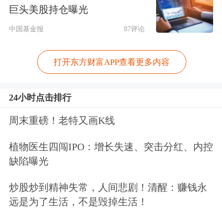
业竞争将彻底告别人海规模博弈，转向
巨头美股持仓曝光
服务生态、专业素养与客户信任度的
综
中国基金报
87评论
合
比拼。对于头部大型险企来说，以代
理人作为集团医疗、养老综合生态服务
打开东方财富APP查看更多内容
的承接枢纽，打造“服务+代理人”的全
24小时点击排行
新发展模式，或将成为高质量转型的重
周末重磅！老特又画K线
要方向。
植物医生四闯IPO：增长失速、突击分红、内控
升级您的股票账户，尊享多重福利>>
缺陷曝光
文章来源：第一财经
炒股炒到精神失常，人间悲剧！清醒：赚钱永
作者：杨倩雯
远是为了生活，不是毁掉生活！
原标题：平安马明哲：客户需求迭代升级，保险行业进入"服务+"时
代