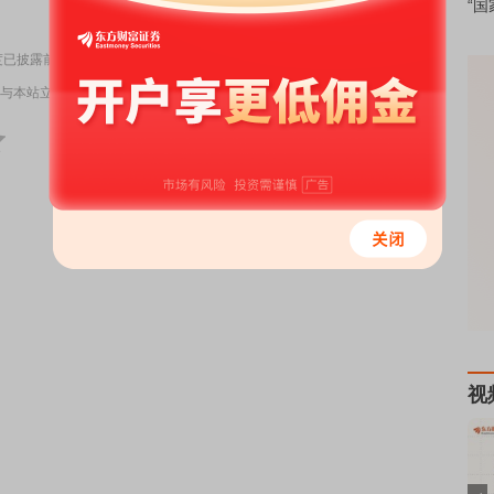
责任编辑：43
“国
四季度已披露前十大机构累计持仓占比4.34%
与本站立场无关，不构成投资建议。据此操作，风险自担。
举报
视