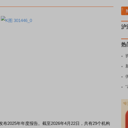
贵金属板块领涨
小金属板块走强
半导体板块活跃
沪深资金流向
A股估值分
沪
热
.SZ)发布2025年年度报告。截至2026年4月22日，共有29个机构