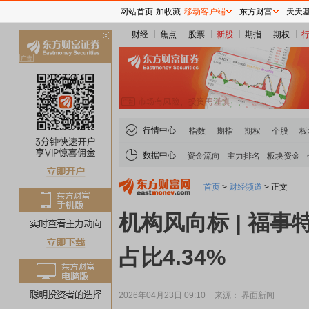
网站首页
加收藏
移动客户端
东方财富
天天
财经
焦点
股票
新股
期指
期权
关
闭
行情中心
指数
期指
期权
个股
板
数据中心
资金流向
主力排名
板块资金
首页
>
财经频道
>
正文
机构风向标 | 福事
占比4.34%
2026年04月23日 09:10
来源： 界面新闻