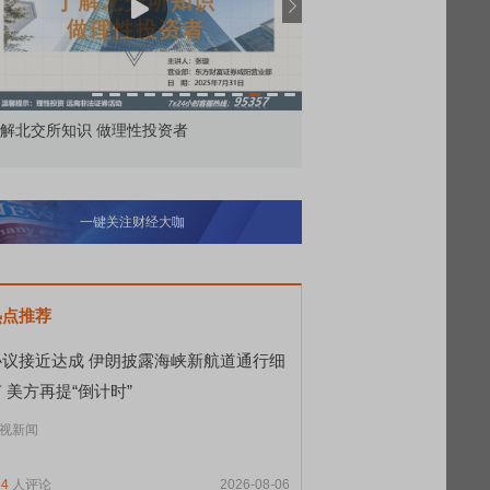
解北交所知识 做理性投资者
市价委托那么多种，究竟
一键关注财经大咖
热点推荐
协议接近达成 伊朗披露海峡新航道通行细
 美方再提“倒计时”
视新闻
34
人评论
2026-08-06