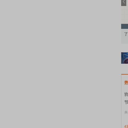
果：A股再平衡的
债券知识通识：从基础认知到特色品种
了
节
央
4