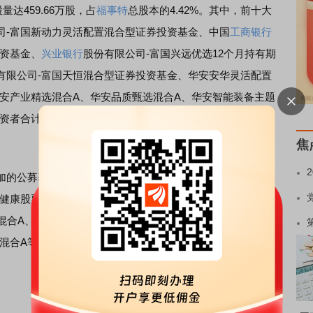
达459.66万股，占
福事特
总股本的4.42%。其中，前十大
司-富国新动力灵活配置混合型证券投资基金、中国
工商银行
投资基金、
兴业银行
股份有限公司-富国兴远优选12个月持有期
有限公司-富国天恒混合型证券投资基金、华安安华灵活配置
华安产业精选混合A、华安品质甄选混合A、华安智能装备主题
资者合计持股比例达4.34%。相较于上一季度，前十大机构
焦
公募基金共计3个，包括富国兴远优选12个月持有期混合
健康股票A，持股增加占比达0.21%。本期较上一季度新披露
混合A、华安安华灵活配置混合A、华安文体健康灵活配置混
混合A等。本期较上一季未再披露的公募基金共计1个，即长