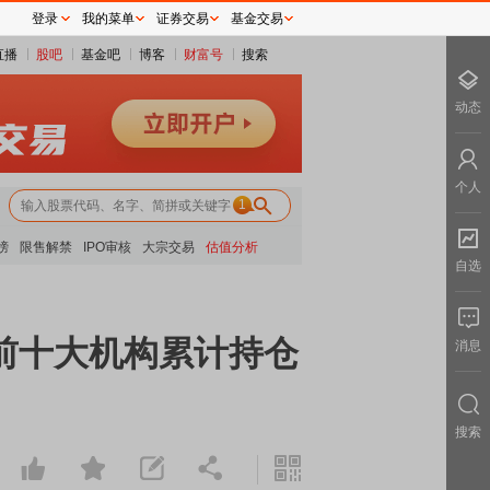
登录
我的菜单
证券交易
基金交易
直播
股吧
基金吧
博客
财富号
搜索
动态
个人
1
榜
限售解禁
IPO审核
大宗交易
估值分析
自选
披露前十大机构累计持仓
消息
搜索