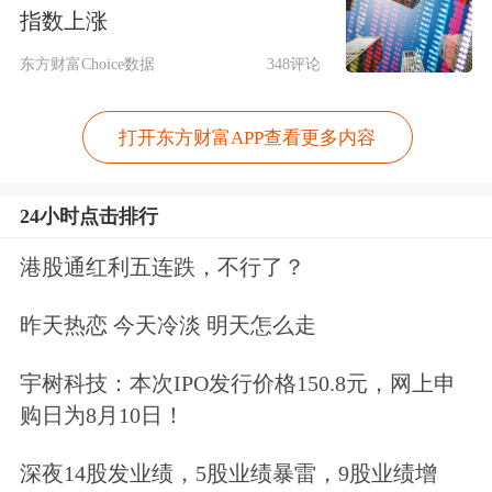
指数上涨
基于市场趋势，私募排排网投研副总监
东方财富Choice数据
348评论
杨建波提出三大配置建议：标配权益，
打开东方财富APP查看更多内容
聚焦量化指增捕捉超额收益，300指
增、2000指增超额表现亮眼；超配
24小时点击排行
CTA，依托其危机对冲属性，应对地缘
港股通红利五连跌，不行了？
冲突与通胀波动；筑牢红利底仓，凭借
低波动、高分红优势，成为组合压舱
昨天热恋 今天冷淡 明天怎么走
石。
宇树科技：本次IPO发行价格150.8元，网上申
购日为8月10日！
他强调，2026年资产配置应避免单一押
深夜14股发业绩，5股业绩暴雷，9股业绩增
注，均衡搭配才能穿越市场波动。