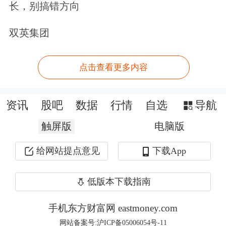
长，别搞错方向
针对多资产策略中的风险控制与收益挖
双英集团
掘，优美利投资副总经理贺祺表示，投
资的核心是守住本金，单一资产或单策
点击查看更多内容
略难以应对复杂市场环境，多资产配置
资讯
股吧
数据
行情
自选
导航
成为控制风险、提升收益的关键。
触屏版
电脑版
“AI技术的应用，能够有效解决多资产
给网站提点意见
下载App
投研中数据量大、赛道分散、研究难度
高的痛点，通过高效处理
海量数据
、分
低版本下载指南
析资产风险收益特征，为多资产配置提
手机东方财富网 eastmoney.com
供科学支撑，显著提升投研效率。”他
网站备案号:沪ICP备05006054号-11