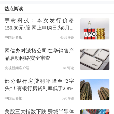
机遇，与各界伙伴共拓行业新蓝海。
热点阅读
宇树科技：本次发行价格
康祺资产首席顾问何钰祺指出，当前市
150.80元/股 网上申购日为8月...
场波动加剧，传统策略有效性下降，事
中国证券报
4588评论
件驱动成为捕捉确定性阿尔法的关键方
网信办对派拓公司在华销售产
向。
品启动网络安全审查
央视新闻客户端
1040评论
他提示重点关注：美伊谈判进展、特朗
普访华预期、
存储芯片
话题回暖、
创新
部分银行房贷利率降至“2字
头”！有银行房贷利率低于2.8%
药
集中审批、美元贬值与降息节奏等线
中国证券报
520评论
索，同时看好
中盘成长
股价值洼地与商
美股三大指数下跌 费城半导体
品市场结构性机会。