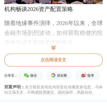
机构畅谈2026资产配置策略
随着地缘事件演绎，2026年以来，全球
金融市场剧烈波动，如何获取稳健的投
资收益成为市场关注的焦点。
广州康祺
资产管理
中心总经理卞玉宝表
点击阅读全文
示，经济复苏动能持续增强、新兴产业
加速崛起，资本市场长期向好基本面不
微信
朋友圈
微博
分享至：
变。私募机构应坚守长期主义，潜心研
郑重声明：
东方财富发布此内容旨在传播更多信息，与本
站立场无关，不构成投资建议。据此操作，风险自担。
究、精准布局，在价值挖掘中筑牢根
基；同时敢于创新突破，抢抓市场变革