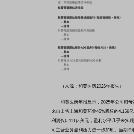
席连线｜东方财富证券陈果：A股再平衡的
债券知识通识：从基础认
，将吹向何处
（来源：和黄医药2026年报告）
和黄医药年报显示，2025年公司归母净利
来自出售上海和黄药业45%股权的4.1
利润仅0.411亿美元，盈利水平几乎未实
司主营业务盈利压力进一步加剧。当期总收入1