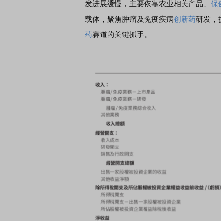
发进展缓慢，主要依靠农业相关产品、
保
载体，聚焦肿瘤及免疫疾病
创新药
研发，
药
赛道的关键抓手。