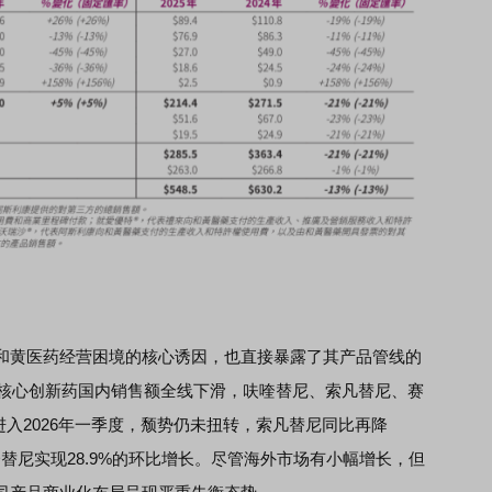
黄医药经营困境的核心诱因，也直接暴露了其产品管线的
款核心创新药国内销售额全线下滑，呋喹替尼、索凡替尼、赛
。进入2026年一季度，颓势仍未扭转，索凡替尼同比再降
呋喹替尼实现28.9%的环比增长。尽管海外市场有小幅增长，但