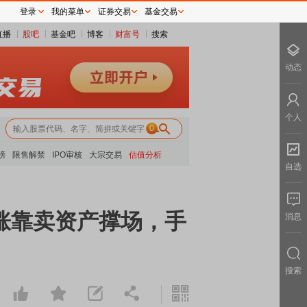
登录
我的菜单
证券交易
基金交易
直播
股吧
基金吧
博客
财富号
搜索
动态
个人
0
榜
限售解禁
IPO审核
大宗交易
估值分析
自选
涨靠卖资产撑场，手
消息
搜索