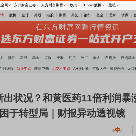
基金网
东方财富证券
东方财富期货
妙想
Choice数据
股吧
行情
数据
全球
美股
港股
期货
外汇
银行
基金
理财
债券
块
排行
新股
基金
港股
美股
期货
外汇
黄金
自选股
自选基金
个股研报
新股申购
转债申购
北交所申购
AH股比价
年报大全
融资融券
龙虎
新出状况？和黄医药11倍利润暴
却困于转型局｜财报异动透视镜