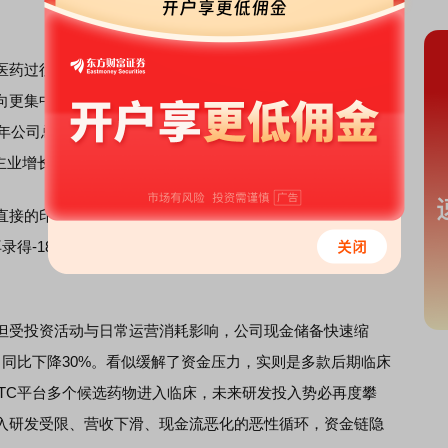
药过往稳定的现金流来源，此次彻底剥离传统中药资产、
向更集中，却也失去了现金流“压舱石”，经营风险随之陡增。
年公司总收入5.49亿美元，同比下滑13%，已是连续第二年
%，主业增长动力面临枯竭之忧。
接的印证。和黄医药经营活动现金流已连续两年为负，
季度再录得-1820万美元，主营业务“造血功能”堪忧，不仅无法创造
受投资活动与日常运营消耗影响，公司现金储备快速缩
美元，同比下降30%。看似缓解了资金压力，实则是多款后期临床
TC平台多个候选药物进入临床，未来研发投入势必再度攀
入研发受限、营收下滑、现金流恶化的恶性循环，资金链隐