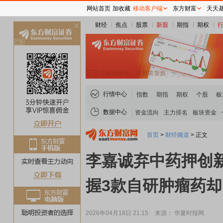
网站首页
加收藏
移动客户端
东方财富
天天
财经
焦点
股票
新股
期指
期权
关
闭
行情中心
指数
期指
期权
个股
板
数据中心
资金流向
主力排名
板块资金
首页
>
财经频道
>
正文
李嘉诚弃中药押创
握3款自研肿瘤药
2026年04月18日 21:15
来源： 华夏时报网