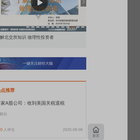
价委托那么多种，究竟怎么用？
北交所顶格打新居然只能
一键关注财经大咖
热点推荐
多家A股公司：收到美国关税退税
联社
00
人评论
2026-08-08
首页