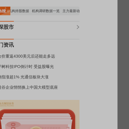
要机构持股数据
机构调研数据一览
主力最新动向
上市公司限售股解禁一览
昨日
深股市
门资讯
金价重返4300美元后还能走多远
宇树科技IPO倒计时 受益股曝光
纳指涨超1% 光通信板块大涨
硅谷企业悄悄换上中国大模型底座