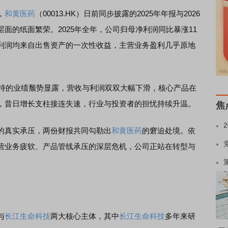
，
和黄医药
（00013.HK）日前同步披露的2025年年报与2026
面的纸面繁荣。2025年全年，公司归母净利润同比暴涨11
利润均来自出售资产的一次性收益，主营业务盈利几乎原地
持的业绩颓势显露，营收与利润双双大幅下滑，核心产品在
，昔日增长支柱接连失速，行业与投资者的担忧持续升温。
焦
真实承压，两份财报共同勾勒出
和黄医药
的窘迫处境。依
营业务疲软、产品管线承压的深层危机，公司正站在转型与
与
长江生命科技
两大核心主体，其中
长江生命科技
多年来研