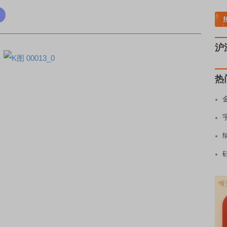
稀土板块领涨
元件板块走强
半导体板块活跃
沪深资金流向
A股估值分析全览
重
沪
热