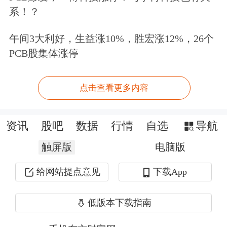
系！？
上述当事人应自收到本处罚决定书之日
午间3大利好，生益涨10%，胜宏涨12%，26个
起15日内，将罚款直接汇交国库。具体
PCB股集体涨停
缴款方式见本处罚决定书所附说明。同
时，须将注有当事人名称的付款凭证复
点击查看更多内容
印件送中国证券监督管理委员会行政处
资讯
股吧
数据
行情
自选
导航
罚委员会办公室备案。当事人如果对本
触屏版
电脑版
处罚决定不服，可在收到本处罚决定书
之日起60日内向中国证券监督管理委员
给网站提点意见
下载App
会申请行政复议（行政复议申请可以通
低版本下载指南
过邮政
快递
寄送至中国证券监督管理委