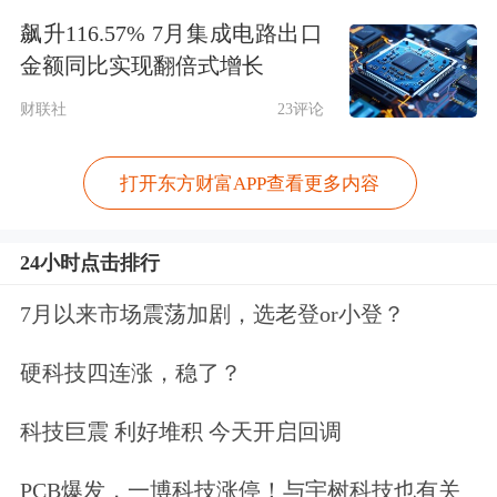
券市场禁入规定》（证监会令第185
飙升116.57% 7月集成电路出口
金额同比实现翻倍式增长
号）第三条第七项、第七条的规定，我
财联社
23评论
会决定：对胡博采取3年证券市场禁入
措施，自我会宣布决定之日起，在禁入
打开东方财富APP查看更多内容
期间内，除不得继续在原机构从事证券
业务、证券服务业务或者担任原证券发
24小时点击排行
行人的董事、监事、高级管理人员职务
7月以来市场震荡加剧，选老登or小登？
外，也不得在其他任何机构中从事证券
硬科技四连涨，稳了？
业务、证券服务业务或者担任其他证券
科技巨震 利好堆积 今天开启回调
发行人的董事、监事、高级管理人员职
务。
PCB爆发，一博科技涨停！与宇树科技也有关