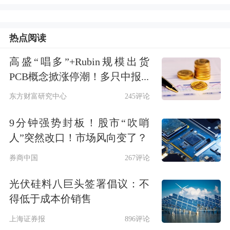
胡博的上述行为违反了《证券法》第五
十六条第一款的规定，构成《证券法》
热点阅读
第一百九十三条第一款所述的编造、传
高盛“唱多”+Rubin规模出货
PCB概念掀涨停潮！多只中报...
播虚假信息行为。
东方财富研究中心
245评论
根据当事人违法行为的事实、性质、情
9分钟强势封板！股市“吹哨
节与社会危害程度，依据《证券法》第
人”突然改口！市场风向变了？
一百九十三条第一款，我会决定：对胡
券商中国
267评论
博处以80万元罚款。
光伏硅料八巨头签署倡议：不
得低于成本价销售
鉴于当事人胡博的违法行为情节严重，
上海证券报
896评论
依据《证券法》第二百二十一条和《证