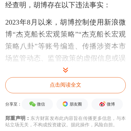
经查明，胡博存在以下违法事实：
2023年8月以来，胡博控制使用新浪微
博“杰克船长宏观策略”“杰克船长宏观
策略八卦”等账号编造、传播涉资本市
场监管动态、监管政策的虚假信息或误
导性信息，扰乱证券市场。
点击阅读全文
上述违法事实，有胡博等相关人员询问
笔录、媒体平台数据、信息发布设备信
微信
朋友圈
微博
分享至：
息、微信群组信息截图等证据证明，足
郑重声明：
东方财富发布此内容旨在传播更多信息，与本
以认定。
站立场无关，不构成投资建议。据此操作，风险自担。