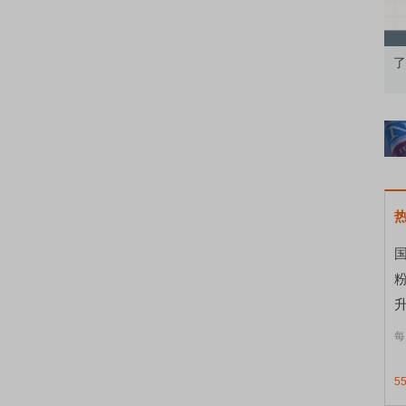
知到特色品种
了解北交所知识 做理性投资者
市
国
升
每
5