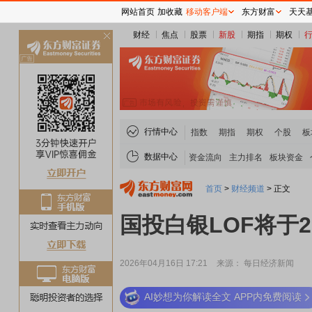
网站首页
加收藏
移动客户端
东方财富
天天
财经
焦点
股票
新股
期指
期权
关
闭
行情中心
指数
期指
期权
个股
板
数据中心
资金流向
主力排名
板块资金
首页
>
财经频道
>
正文
国投白银LOF将于2
2026年04月16日 17:21
来源： 每日经济新闻
AI妙想为你解读全文 APP内免费阅读
稀