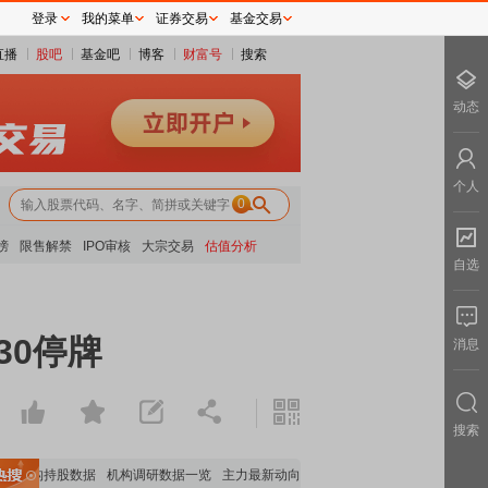
登录
我的菜单
证券交易
基金交易
直播
股吧
基金吧
博客
财富号
搜索
动态
个人
0
榜
限售解禁
IPO审核
大宗交易
估值分析
自选
30停牌
消息
搜索
要机构持股数据
机构调研数据一览
主力最新动向
上市公司限售股解禁一览
昨日