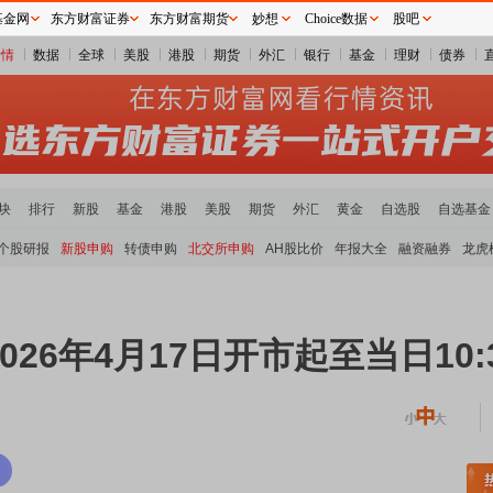
基金网
东方财富证券
东方财富期货
妙想
Choice数据
股吧
行情
数据
全球
美股
港股
期货
外汇
银行
基金
理财
债券
块
排行
新股
基金
港股
美股
期货
外汇
黄金
自选股
自选基金
个股研报
新股申购
转债申购
北交所申购
AH股比价
年报大全
融资融券
龙虎
026年4月17日开市起至当日10:
土板块领涨
元件板块走强
半导体板块活跃
沪深资金流向
A股估值分析全览
重