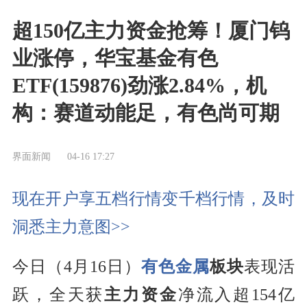
超150亿主力资金抢筹！厦门钨
业涨停，华宝基金有色
ETF(159876)劲涨2.84%，机
构：赛道动能足，有色尚可期
界面新闻
04-16 17:27
现在开户享五档行情变千档行情，及时
洞悉主力意图>>
今日（4月16日）
有色金属
板块
表现活
跃，全天获
主力资金
净流入超154亿