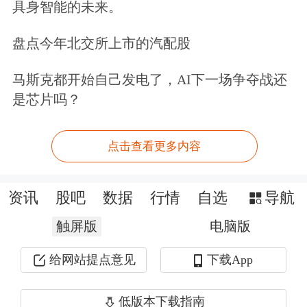
具身智能的未来。
证券
认为，有色金属价格与股票行情的
上涨动能依然充足
，供应扰动、需求的
盘点今年北交所上市的汽配股
局部高景气和囤货行为
为金属价格带来
马斯克都开始自己发电了，AI下一场争夺战还
强支撑
，看好
贵金属
、
工业金属
、
电池
是芯片吗？
金属和战略金属板块的
配置价值
。*
点击查看更多内容
【有色风口已至，“超级周期”势不可
挡】
资讯
股吧
数据
行情
自选
导航
触屏版
电脑版
有色ETF华宝（159876）及其联接基金
（A类：017140，C类：017141）
标的
给网站提点意见
下载App
指数全面覆盖
铜
、铝、黄金、
稀土
、
锂
低版本下载指南