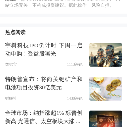
拉长时间来看，有色ETF华宝
站立场无关，不构成投资建议。据此操作，风险自担。
（159876）标的指数，自本轮低点3月
24日以来，累计拉升
18.17%
，或已走
热点阅读
出震荡
上行台阶
。
有色金属近期为何表
宇树科技IPO倒计时 下周一启
现强势？
细分方向来看：
动申购！受益股曝光
数据宝
1113评论
1、
黄金
方面，
美国总统特朗普称伊朗
特朗普宣布：将向关键矿产和
战争“非常接近结束”，暗示本周可能达
电池项目投资30亿美元
成协议。
现货黄金
站上4800美元/盎
财联社
1430评论
司，自3月24日以来累计上涨近10%。
全球市场：纳指涨超1% 标普创
2、锂业方面，
受
国内整改停产
叠加
海
新高 光通信、太空板块大涨 ...