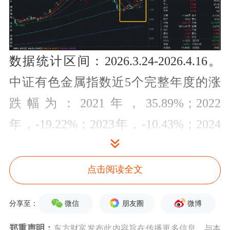
数据统计区间：2026.3.24-2026.4.16。
中证有色金属指数近5个完整年度的涨
跌幅为：2021年，35.89%；2022
年，-19.22%；2023年，-10.43%；2024
年，2.96%；2025年，91.67%，指数成
份股构成根据该指数编制规则适时调
点击阅读全文
整，其回测历史业绩不预示指数未来表
微信
朋友圈
微博
分享至：
现。
郑重声明：
东方财富发布此内容旨在传播更多信息，与本