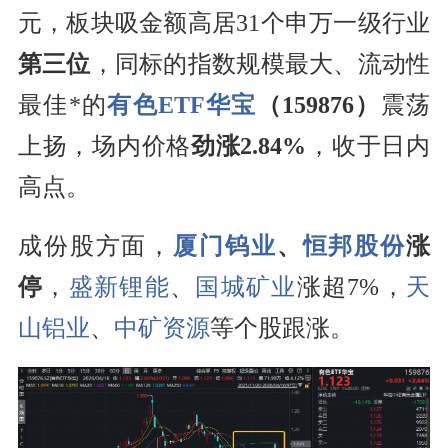
元，板块吸金额高居31个申万一级行业
第三位
，同标的指数规模最大、流动性
最佳*的
有色ETF华宝
（159876）
震荡
上扬，场内价格
劲涨2.84%
，收于日内
高点。
成份股方面，
厦门钨业
、
恒邦股份
涨
停
，
盛新锂能
、
国城矿业
涨超7%，
天
山铝业
、
中矿资源
等个股跟涨。