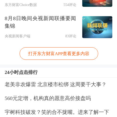
外进口受限
等因素影响，
碳酸锂供应短
东方财富Choice数据
554评论
期面临挤压
。当前碳酸锂
期货
主力合约
8月8日晚间央视新闻联播要闻
价格已然突破17万元/吨。
集锦
央视新闻客户端
83评论
3、
铝
业方面，
美军
封锁航道+中东停产
双重暴击，伦敦铝价飙至四年新高！
华
打开东方财富APP查看更多内容
泰证券
测算2026/2027年全球原铝供需
缺口分别为-94.9万吨/-38.9万吨。电解
24小时点击排行
槽特性导致产量下降具刚性，供应无法
老美非农爆雷 北京楼市松绑 这周要干大事？
快速恢复，
铝价向上弹性将释放
*。
560元定增，机构真的愿意高价接盘吗
展望后市，有色金属还能再涨吗？
中信
宇树科技破发？笑的合不拢嘴。进来了解一下