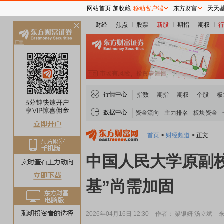
网站首页
加收藏
移动客户端
东方财富
天天
财经
焦点
股票
新股
期指
期权
关
闭
行情中心
指数
期指
期权
个股
板
数据中心
资金流向
主力排名
板块资金
首页
>
财经频道
>
正文
中国人民大学原副校
基”尚需加固
2026年04月16日 12:30
作者： 梁银妍 汤立斌