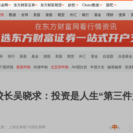
基金网
东方财富证券
东方财富期货
妙想
Choice数据
股吧
行情
数据
全球
美股
港股
期货
外汇
银行
基金
理财
债券
块
排行
新股
基金
港股
美股
期货
外汇
黄金
自选股
自选基金
个股研报
新股申购
转债申购
北交所申购
AH股比价
年报大全
融资融券
龙虎
长吴晓求：投资是人生“第三件大
来源： 上海证券报·中国证券网