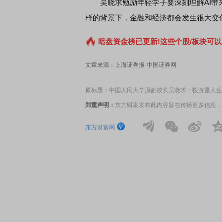
吴晓求勉励年轻学子要深刻理解AI带来
样的背景下，金融和经济都会发生很大变
暗盘资金榜已更新!这些个股/板块可以
席连线｜东方财富证券陈果：A股再平衡的
债券知识通识：从基础认
文章来源：上海证券报·中国证券网
，将吹向何处
原标题：中国人民大学原副校长吴晓求：投资是人生“
郑重声明：
东方财富发布此内容旨在传播更多信息，
东方财富网