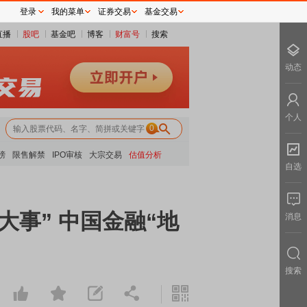
登录
我的菜单
证券交易
基金交易
直播
股吧
基金吧
博客
财富号
搜索
动态
个人
0
榜
限售解禁
IPO审核
大宗交易
估值分析
自选
事” 中国金融“地
消息
搜索