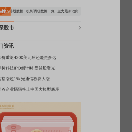
机构持股数据
机构调研数据一览
主力最新动向
上市公司限售股解禁一览
昨日涨
深股市
门资讯
金价重返4300美元后还能走多远
宇树科技IPO倒计时 受益股曝光
纳指涨超1% 光通信板块大涨
硅谷企业悄悄换上中国大模型底座