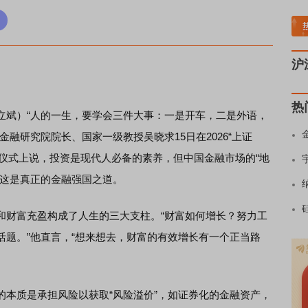
板块领涨
元件板块走强
半导体板块活跃
沪深资金流向
A股估值分析全览
重要
沪
热
斌）“人的一生，要学会三件大事：一是开车，二是外语，
融研究院院长、国家一级教授吴晓求15日在2026“上证
动仪式上说，投资是现代人必备的素养，但中国金融市场的“地
，这是真正的金融强国之道。
财富充盈构成了人生的三大支柱。“财富如何增长？努力工
活题。”他直言，“想来想去，财富的有效增长有一个正当路
质是承担风险以获取“风险溢价”，如证券化的金融资产，