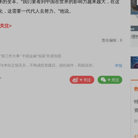
的变革。“我们要看到中国在世界的影响力越来越大，在这
化，这需要一代代人去努力。”他说。
关注>
知到特色品种
了解北交所知识 做理性投资者
市
责任编辑：6
第三件大事” 中国金融“地基”尚需加固
与本站立场无关，不构成投资建议。据此操作，风险自担。
举报
资
财
4