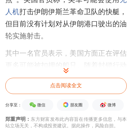
人机
打击伊朗伊斯兰革命卫队的快艇，
但目前没有计划对从伊朗港口驶出的油
轮实施射击。
其中一名官员表示，美国方面正在评估
更多可能被扣押的船只。随着封锁行动
的展开，多艘油轮在接近霍尔木兹海峡
点击阅读全文
时已改变航向。
微信
朋友圈
微博
分享至：
特朗普称与伊朗会谈“可能未来两天
内”在巴基斯坦举行
郑重声明：
东方财富发布此内容旨在传播更多信息，与本
站立场无关，不构成投资建议。据此操作，风险自担。