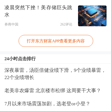
现实的。因此，需要谈判继续进行，同
凌晨突然下挫！美存储巨头跳
水
时也需要在谈判期间维持停火。
券商中国
262评论
以黎同意启动直接谈判
打开东方财富APP查看更多内容
据央视新闻消息，当地时间4月14日，
美国国务院在以色列、黎巴嫩和美国三
24小时点击排行
方华盛顿会谈结束后发表声明。声明指
深夜暴雷，汤臣倍健业绩下滑，9个业绩暴雷，
出，此次会谈由美国国务卿鲁比奥主
22个业绩增长
持。与会各方就推动以色列与黎巴嫩启
老美非农爆雷 北京楼市松绑 这周要干大事？
动直接谈判的各项举措进行了“富有成
7月以来市场震荡加剧，选老登or小登？
效”的讨论。