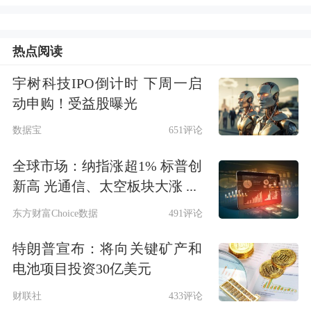
美国总统特朗普14日表示，与伊朗会
谈“可能未来两天内”在巴基斯坦举行。
热点阅读
联合国秘书长称美伊极有可能重启和谈
宇树科技IPO倒计时 下周一启
动申购！受益股曝光
当地时间4月14日，联合国秘书长古特
数据宝
651评论
雷斯在纽约表示，根据目前掌握的信息
全球市场：纳指涨超1% 标普创
和迹象，美国和伊朗极有可能重新启动
新高 光通信、太空板块大涨 ...
和谈。
东方财富Choice数据
491评论
古特雷斯指出，谈判持续下去至关重
特朗普宣布：将向关键矿产和
电池项目投资30亿美元
要，但指望这样一个复杂、长期存在的
财联社
433评论
问题在第一轮谈判中就得到解决，是不