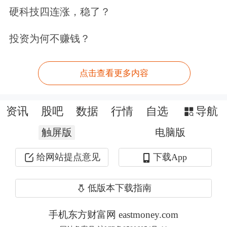
硬科技四连涨，稳了？
各方一致同意，将在以黎双方商定的时
投资为何不赚钱？
间与地点正式启动直接谈判。
油价大跌，金银价格上涨
点击查看更多内容
4月14日晚间，国际油价持续走低，
资讯
股吧
数据
行情
自选
导航
WTI原油
期货
价格一度跌超5%，布伦
触屏版
电脑版
特原油期货价格一度跌超4%。美股三
给网站提点意见
下载App
大指数集体上涨。
低版本下载指南
截至今晨收盘，美股三大指数集体收
手机东方财富网 eastmoney.com
涨，道指涨0.66%，纳指涨1.96%，实现