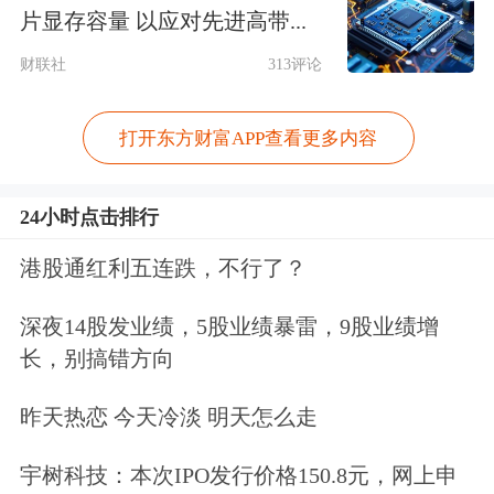
14579手，其中国泰君安(代客)、华泰期
片显存容量 以应对先进高带...
货(代客)、中财期货(代客)增仓明显，
财联社
313评论
三席位分别增仓2823手，2604手和1047
手。
打开东方财富APP查看更多内容
就空头而言，今日前20席较前一日增仓
24小时点击排行
20891手，其中中信期货(代客)、国泰君
港股通红利五连跌，不行了？
安(代客)、国贸期货(代客)增仓明显，
深夜14股发业绩，5股业绩暴雷，9股业绩增
三席位分别增仓5250手，2764手和2091
长，别搞错方向
手。
昨天热恋 今天冷淡 明天怎么走
宇树科技：本次IPO发行价格150.8元，网上申