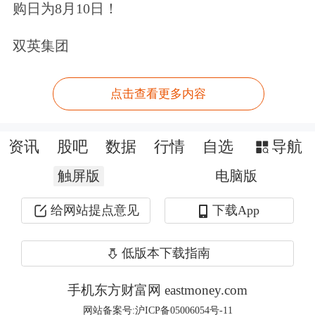
购日为8月10日！
双英集团
点击查看更多内容
资讯
股吧
数据
行情
自选
导航
触屏版
总体而言，碳酸锂2609合约今日增仓上
电脑版
行，多空持仓排名前20席中，多空双方
给网站提点意见
下载App
均呈进场态势，多头进场意愿弱于空
低版本下载指南
头。
手机东方财富网 eastmoney.com
注：可通过点击东方财富期货APP资讯
网站备案号:沪ICP备05006054号-11