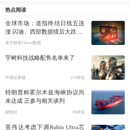
净仓趋势：
热点阅读
下图可以看出，前20席位净持仓较长时
全球市场：道指终结日线五连
涨 闪迪、西部数据绩后大跌 ...
间内处于净空态势。
东方财富Choice数据
宇树科技战略配售名单来了
中国证券报
235评论
特朗普称霍尔木兹海峡协议尚
持仓动向：
未达成 正参与相关谈判
财联社
96评论
就多头而言，今日前20席较前一日增仓
英伟达考虑下调Rubin Ultra芯