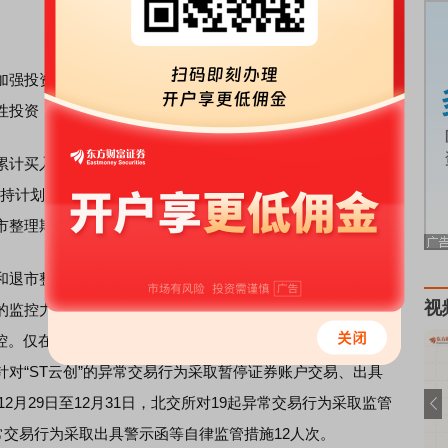
强投资者保护目标，北交所本次修订专门增加了风险警示
性投资，维护市场秩序。
计买入单只风险警示股票的数量不得超过20万股，上市公
增持计划增持股份的情形除外。同时，北交所将单独揭示两类
市整理期间交易公开信息。
退市整理股票的确曾出现过离奇炒作现象，从近期监管动
视
控力度。据北交所披露，2025年下半年至2026年4月10
。仅在2026年2月24日至2月27日期间，北交所就对32起证
对“ST云创”的异常交易行为采取暂停证券账户交易、出具
12月29日至12月31日，北交所对19起异常交易行为采取监管
常交易行为采取出具警示函等自律监管措施12人次。