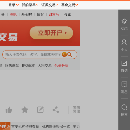
登录
我的菜单
证券交易
基金交易
直播
股吧
基金吧
博客
财富号
搜索
动态
个人
0
榜
限售解禁
IPO审核
大宗交易
估值分析
自选
消息
搜索
全览
重要机构持股数据
机构调研数据一览
主力最新动向
上市公司限售股解禁一