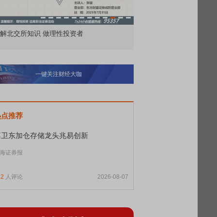
价委托那么多种，究竟怎么用？
北交所顶格打新居然只能
一键关注财经大咖
热点推荐
葛卫东加仓存储龙头兆易创新
海证券报
12
人评论
2026-08-07