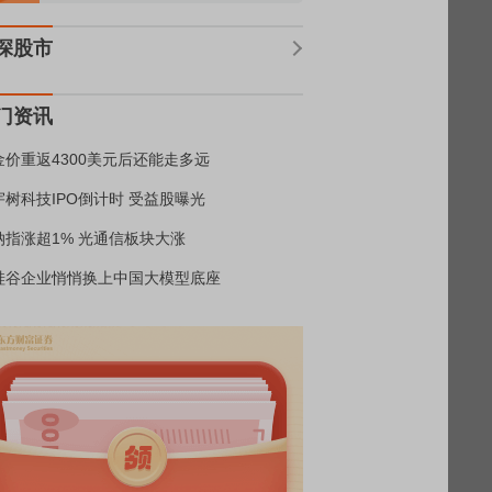
深股市
门资讯
金价重返4300美元后还能走多远
宇树科技IPO倒计时 受益股曝光
纳指涨超1% 光通信板块大涨
硅谷企业悄悄换上中国大模型底座