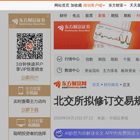
网站首页
加收藏
移动客户端
东方财富
天天
财经
焦点
股票
新股
期指
期权
关
闭
行情中心
指数
期指
期权
个股
板
数据中心
资金流向
主力排名
板块资金
首页
>
财经频道
>
正文
北交所拟修订交易
2026年04月13日 07:12
来源： 中国证券报
AI妙想为你解读全文 APP内免费阅读