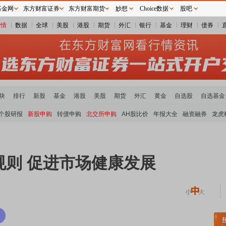
基金网
东方财富证券
东方财富期货
妙想
Choice数据
股吧
行情
数据
全球
美股
港股
期货
外汇
银行
基金
理财
债券
块
排行
新股
基金
港股
美股
期货
外汇
黄金
自选股
自选基金
个股研报
新股申购
转债申购
北交所申购
AH股比价
年报大全
融资融券
龙虎
规则 促进市场健康发展
稀土板块领涨
元件板块走强
半导体板块活跃
沪深资金流向
A股估值分析