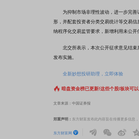
为抑制市场非理性波动，进一步完善证
席连线｜东方财富证券陈果：A股再平衡的
形，并配套投资者分类交易统计等交易信
债券知识通识：从基础认
，将吹向何处
纳程序化交易监管要求，新增利用未公开
北交所表示，本次公开征求意见结束后
发布实施。
全新妙想投研助理，立即体验
暗盘资金榜已更新!这些个股/板块可以
文章来源：中国证券报
郑重声明：
东方财富发布此内容旨在传播更多信息，
东方财富网